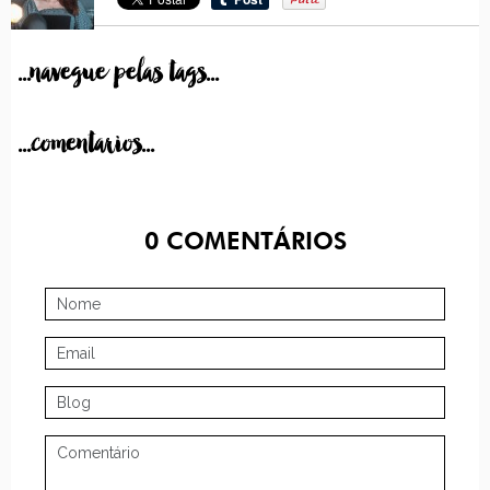
...navegue pelas tags...
...comentarios...
0
COMENTÁRIOS