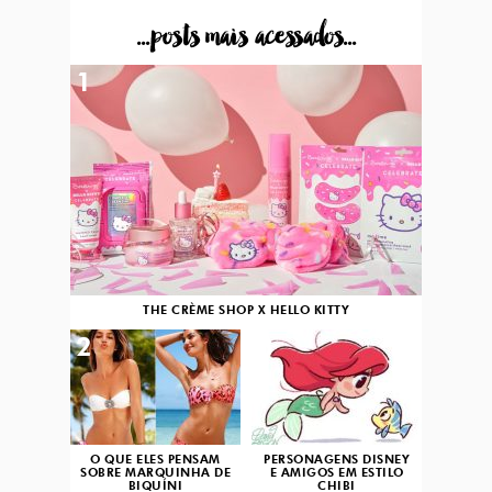
...posts mais acessados...
1
THE CRÈME SHOP X HELLO KITTY
2
3
O QUE ELES PENSAM
PERSONAGENS DISNEY
SOBRE MARQUINHA DE
E AMIGOS EM ESTILO
BIQUÍNI
CHIBI