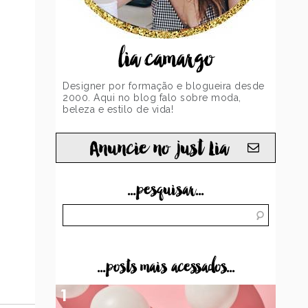
lia camargo
Designer por formação e blogueira desde
2000. Aqui no blog falo sobre moda,
beleza e estilo de vida!
Anuncie no just Lia
...pesquisar...
...posts mais acessados...
1