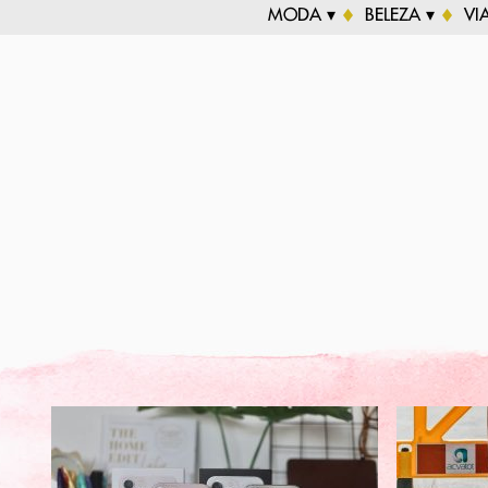
MODA ▾
BELEZA ▾
VI