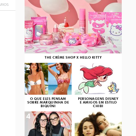
RIOS
THE CRÈME SHOP X HELLO KITTY
2
3
O QUE ELES PENSAM
PERSONAGENS DISNEY
SOBRE MARQUINHA DE
E AMIGOS EM ESTILO
BIQUÍNI
CHIBI
4
5