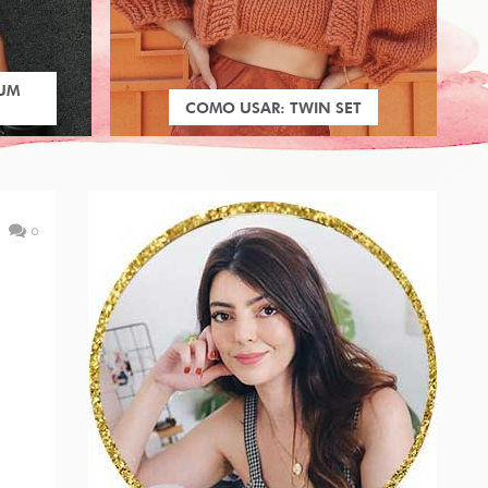
 UM
COMO USAR: TWIN SET
0