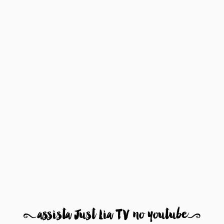
8
assista Just Lia TV no youtube
9