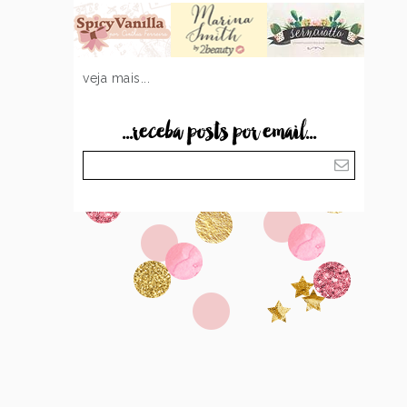
veja mais...
...receba posts por email...