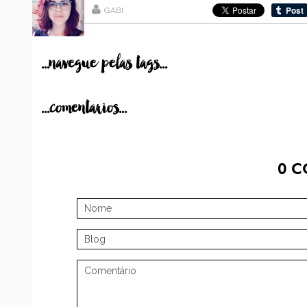
GABI
...navegue pelas tags...
...comentarios...
0
C