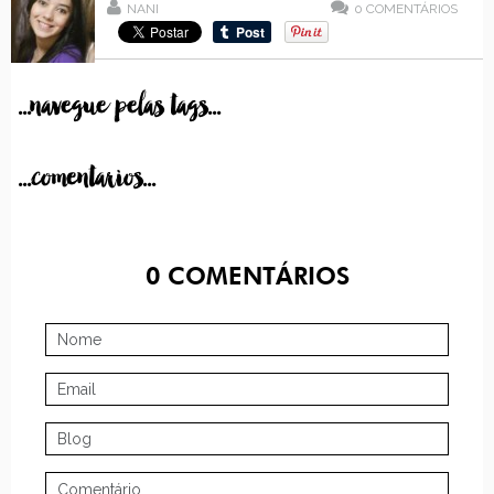
NANI
0
COMENTÁRIOS
...navegue pelas tags...
...comentarios...
0
COMENTÁRIOS