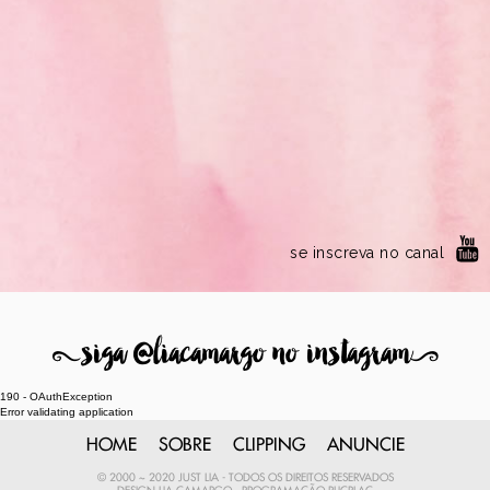
se inscreva no canal
8
siga @liacamargo no instagram
9
190 - OAuthException
Error validating application
HOME
SOBRE
CLIPPING
ANUNCIE
© 2000 ~ 2020 JUST LIA - TODOS OS DIREITOS RESERVADOS