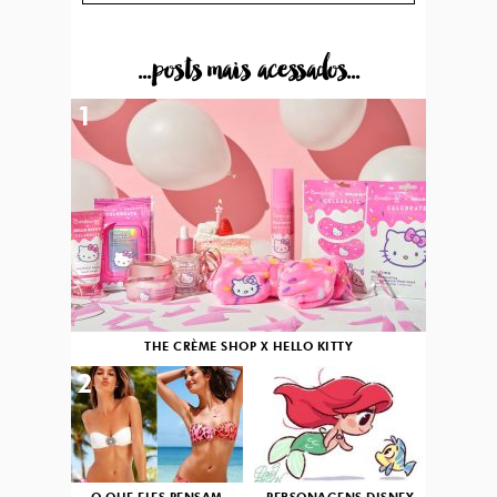
...posts mais acessados...
1
THE CRÈME SHOP X HELLO KITTY
2
3