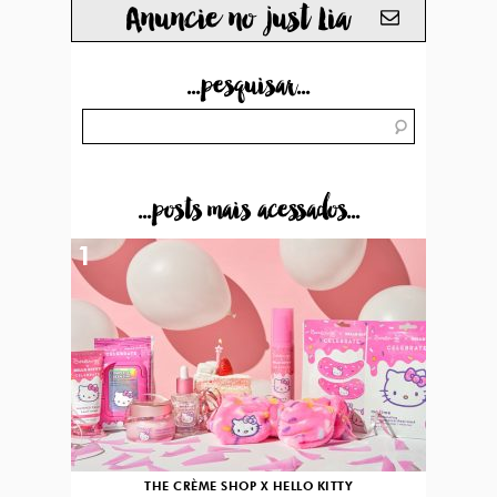
Anuncie no just Lia
...pesquisar...
...posts mais acessados...
1
THE CRÈME SHOP X HELLO KITTY