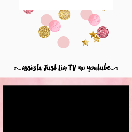
8
assista Just Lia TV no youtube
9