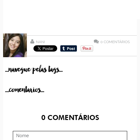
NANI
0
COMENTÁRIOS
...navegue pelas tags...
...comentarios...
0
COMENTÁRIOS