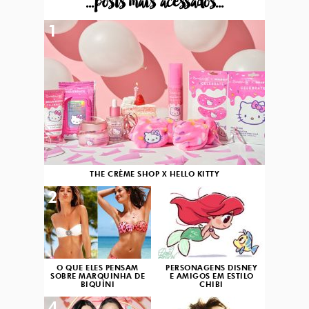
...posts mais acessados...
1
THE CRÈME SHOP X HELLO KITTY
2
3
O QUE ELES PENSAM
PERSONAGENS DISNEY
SOBRE MARQUINHA DE
E AMIGOS EM ESTILO
BIQUÍNI
CHIBI