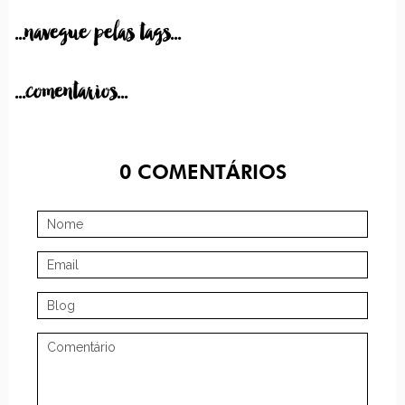
...navegue pelas tags...
...comentarios...
0
COMENTÁRIOS