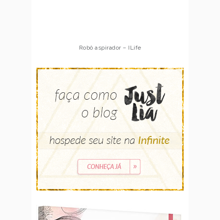
Robô aspirador – ILife