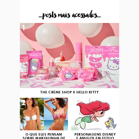
...posts mais acessados...
1
THE CRÈME SHOP X HELLO KITTY
2
3
O QUE ELES PENSAM
PERSONAGENS DISNEY
SOBRE MARQUINHA DE
E AMIGOS EM ESTILO