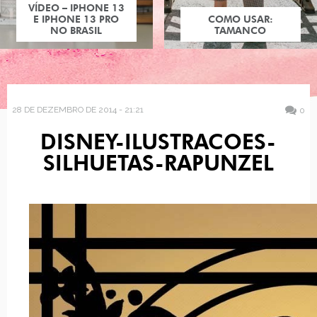
VÍDEO – IPHONE 13
E IPHONE 13 PRO
COMO USAR:
NO BRASIL
TAMANCO
28 DE DEZEMBRO DE 2014 - 21:21
0
DISNEY-ILUSTRACOES-
SILHUETAS-RAPUNZEL