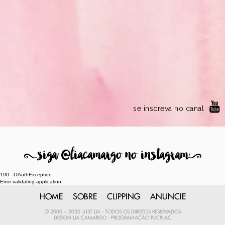
se inscreva no canal
8
siga @liacamargo no instagram
9
190 - OAuthException
Error validating application
HOME
SOBRE
CLIPPING
ANUNCIE
© 2000 ~ 2020 JUST LIA - TODOS OS DIREITOS RESERVADOS
DESIGN
LIA CAMARGO
- PROGRAMAÇÃO
PLICPLAC