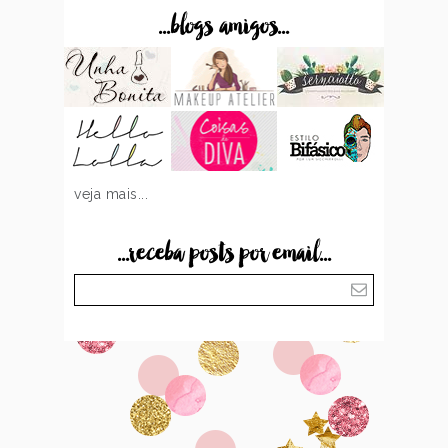
...blogs amigos...
veja mais...
...receba posts por email...