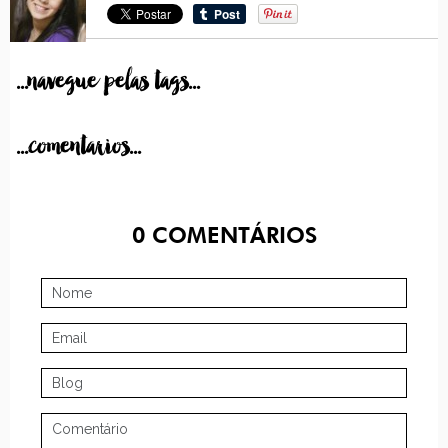
...navegue pelas tags...
...comentarios...
0
COMENTÁRIOS