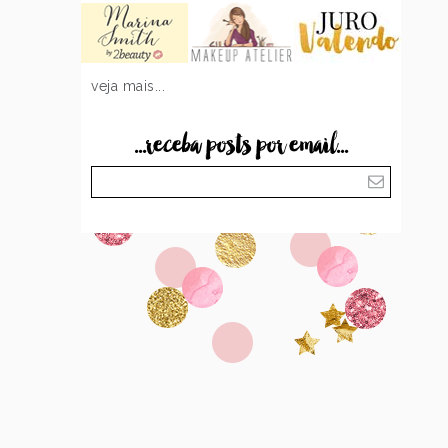
veja mais...
...receba posts por email...