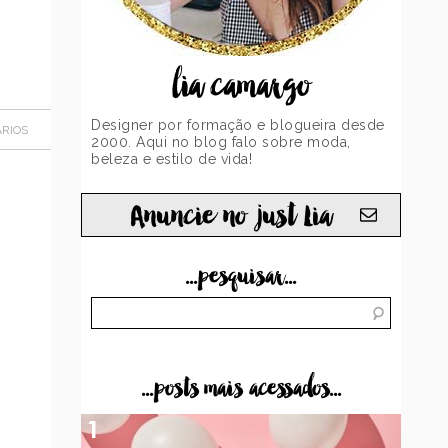
lia camargo
Designer por formação e blogueira desde
RIOS
2000. Aqui no blog falo sobre moda,
beleza e estilo de vida!
Anuncie no just Lia
...pesquisar...
...posts mais acessados...
1