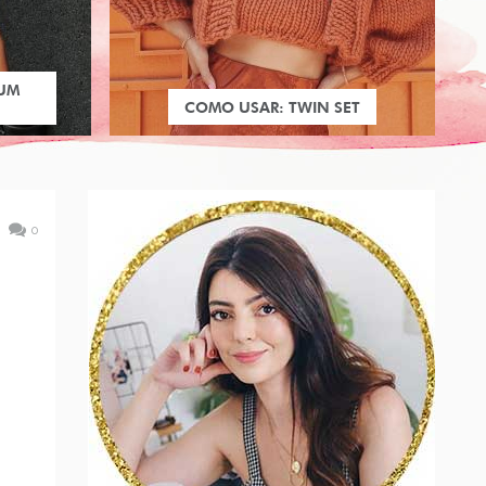
 UM
COMO USAR: TWIN SET
0