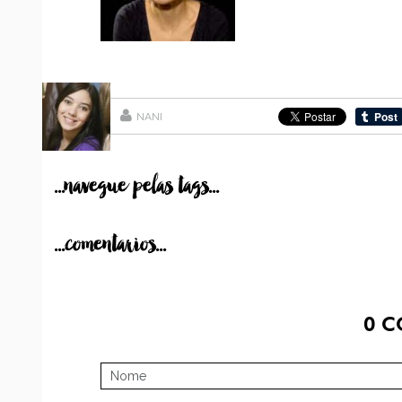
NANI
...navegue pelas tags...
...comentarios...
0
C