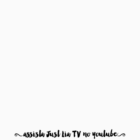
8
assista Just Lia TV no youtube
9