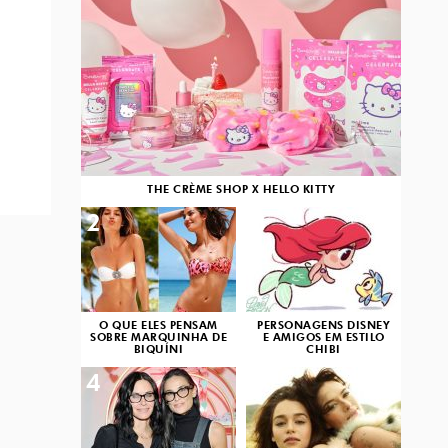
THE CRÈME SHOP X HELLO KITTY
2
3
O QUE ELES PENSAM
PERSONAGENS DISNEY
SOBRE MARQUINHA DE
E AMIGOS EM ESTILO
BIQUÍNI
CHIBI
4
5