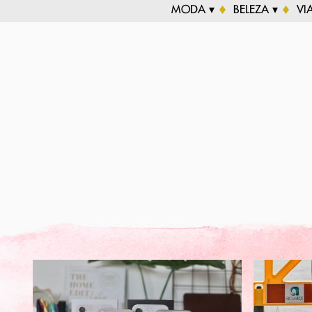
MODA ▾
BELEZA ▾
VI