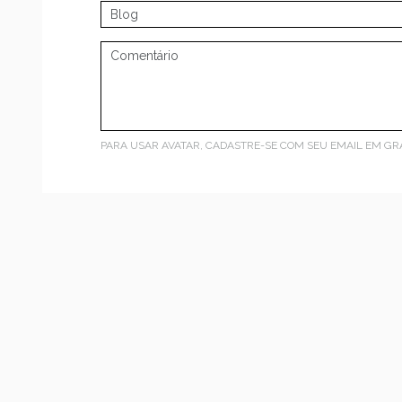
PARA USAR AVATAR, CADASTRE-SE COM SEU EMAIL EM
GR