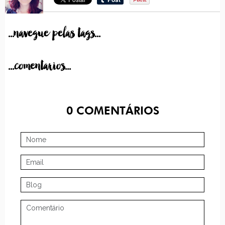
...navegue pelas tags...
...comentarios...
0
COMENTÁRIOS