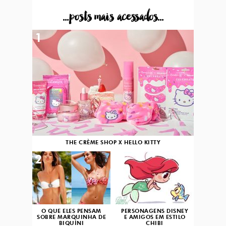
...posts mais acessados...
1
THE CRÈME SHOP X HELLO KITTY
2
3
O QUE ELES PENSAM
PERSONAGENS DISNEY
SOBRE MARQUINHA DE
E AMIGOS EM ESTILO
BIQUÍNI
CHIBI