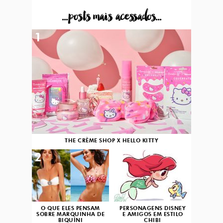
...posts mais acessados...
1
THE CRÈME SHOP X HELLO KITTY
2
3
O QUE ELES PENSAM
PERSONAGENS DISNEY
SOBRE MARQUINHA DE
E AMIGOS EM ESTILO
BIQUÍNI
CHIBI