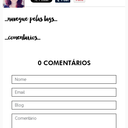
...navegue pelas tags...
...comentarios...
0
COMENTÁRIOS