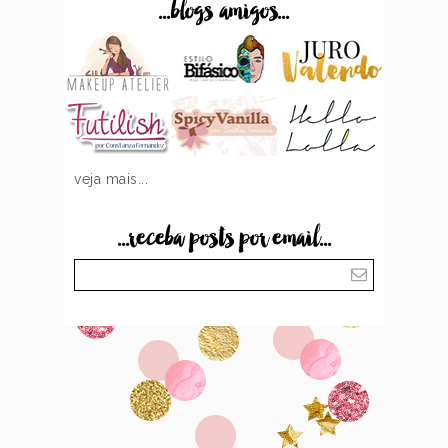
...blogs amigos...
veja mais...
...receba posts por email...