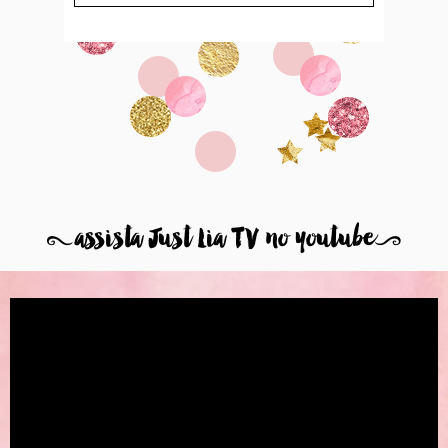
8
assista Just Lia TV no youtube
9