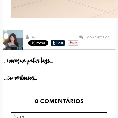
LIA
0
COMENTÁRIOS
...navegue pelas tags...
...comentarios...
0
COMENTÁRIOS