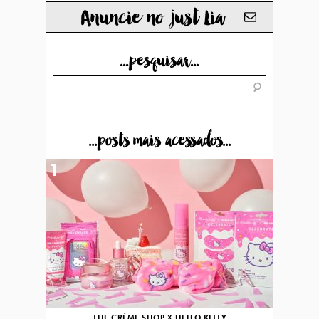
Anuncie no just Lia
...pesquisar...
...posts mais acessados...
1
THE CRÈME SHOP X HELLO KITTY