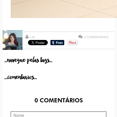
LIA
0
COMENTÁRIOS
...navegue pelas tags...
...comentarios...
0
COMENTÁRIOS