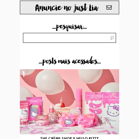
Anuncie no just Lia
...pesquisar...
...posts mais acessados...
1
THE CRÈME SHOP X HELLO KITTY