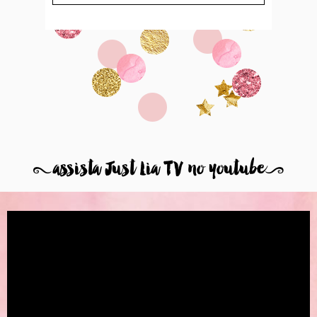
8
assista Just Lia TV no youtube
9