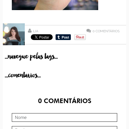
LIA
0
COMENTÁRIOS
...navegue pelas tags...
...comentarios...
0
COMENTÁRIOS