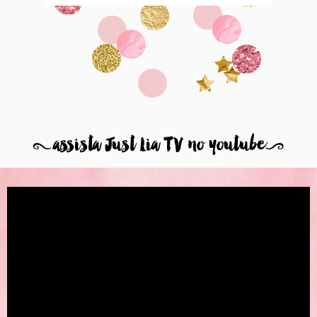
8
assista Just Lia TV no youtube
9