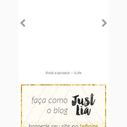
Robô aspirador – ILife