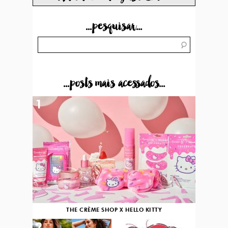
...pesquisar...
...posts mais acessados...
1
THE CRÈME SHOP X HELLO KITTY