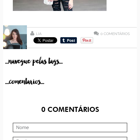
LIA
0
COMENTÁRIOS
...navegue pelas tags...
...comentarios...
0
COMENTÁRIOS