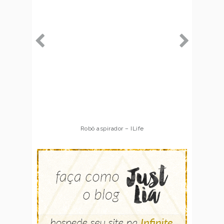
Robô aspirador – ILife