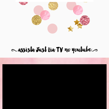
8
assista Just Lia TV no youtube
9