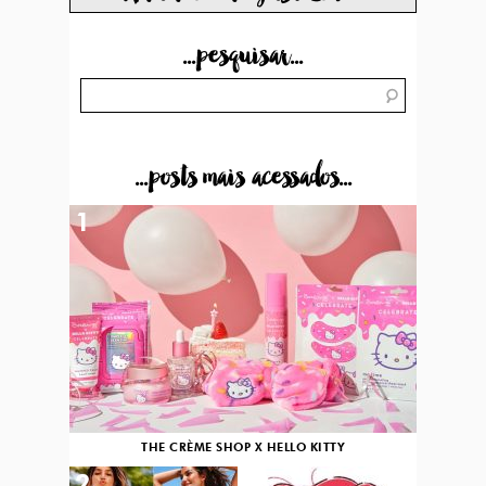
...pesquisar...
...posts mais acessados...
1
THE CRÈME SHOP X HELLO KITTY