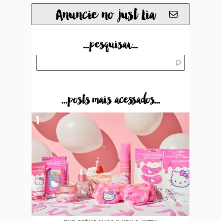
Anuncie no just Lia
...pesquisar...
...posts mais acessados...
1