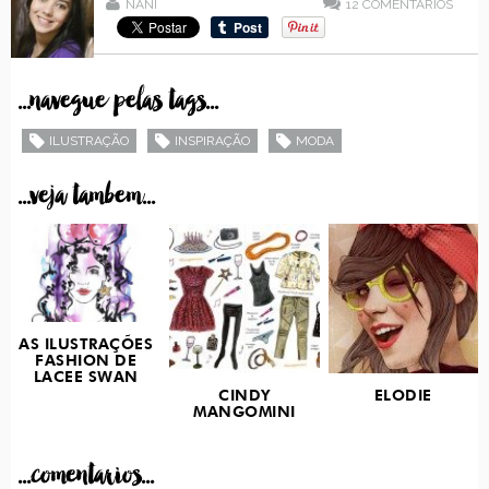
NANI
12
COMENTÁRIOS
...navegue pelas tags...
ILUSTRAÇÃO
INSPIRAÇÃO
MODA
...veja tambem...
AS ILUSTRAÇÕES
FASHION DE
LACEE SWAN
CINDY
ELODIE
MANGOMINI
...comentarios...