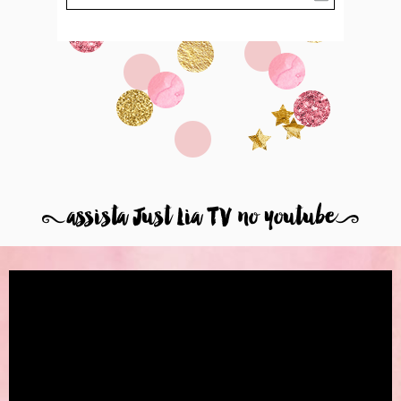
8
assista Just Lia TV no youtube
9