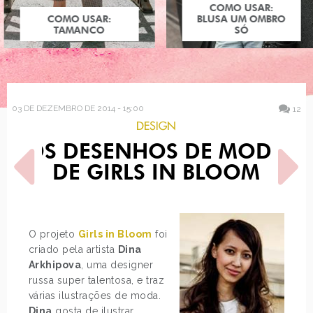
COMO USAR:
COMO USAR:
BLUSA UM OMBRO
TAMANCO
SÓ
03 DE DEZEMBRO DE 2014 - 15:00
12
DESIGN
OS DESENHOS DE MODA
DE GIRLS IN BLOOM
O projeto
Girls in Bloom
foi
POST ANTERIOR
PRÓXIMO POST
criado pela artista
Dina
DECORAÇÃO: LUZES DE
COMO USAR: VESTIDO
NATAL (PISCA-PISCA)
VERMELHO PARA O NATAL
Arkhipova
, uma designer
russa super talentosa, e traz
várias ilustrações de moda.
Dina
gosta de ilustrar