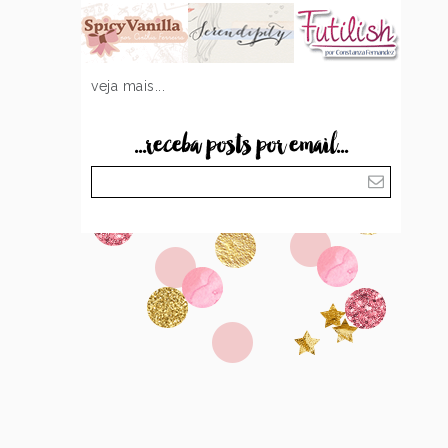
veja mais...
...receba posts por email...