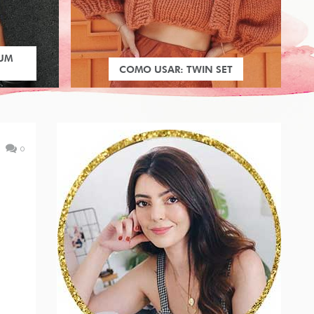
 UM
COMO USAR: TWIN SET
0