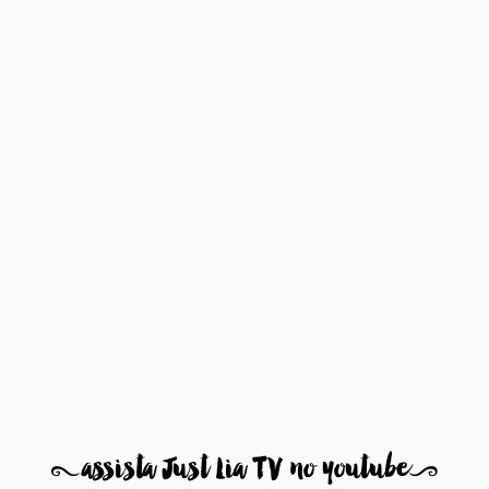
8
assista Just Lia TV no youtube
9