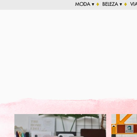
MODA ▾
BELEZA ▾
VI