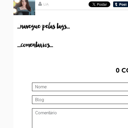
LIA
...navegue pelas tags...
...comentarios...
0
C