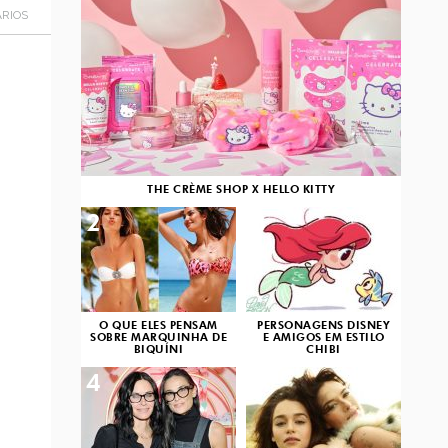
RIOS
THE CRÈME SHOP X HELLO KITTY
2
3
O QUE ELES PENSAM
PERSONAGENS DISNEY
SOBRE MARQUINHA DE
E AMIGOS EM ESTILO
BIQUÍNI
CHIBI
4
5