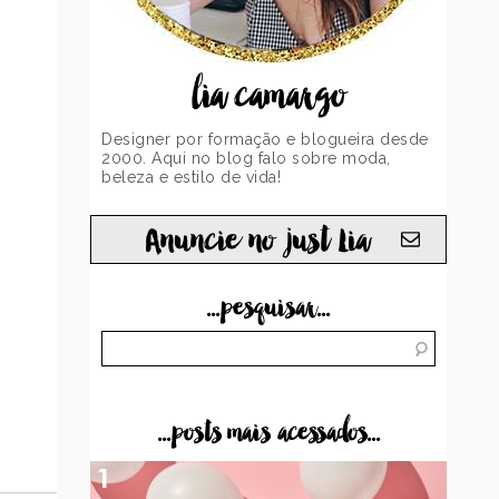
lia camargo
Designer por formação e blogueira desde
2000. Aqui no blog falo sobre moda,
beleza e estilo de vida!
Anuncie no just Lia
...pesquisar...
...posts mais acessados...
1