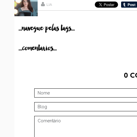
LIA
...navegue pelas tags...
...comentarios...
0
C