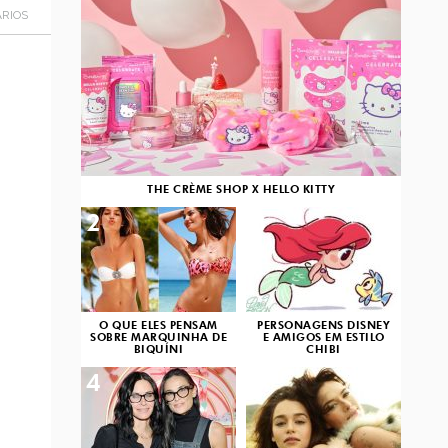
RIOS
THE CRÈME SHOP X HELLO KITTY
2
3
O QUE ELES PENSAM
PERSONAGENS DISNEY
SOBRE MARQUINHA DE
E AMIGOS EM ESTILO
BIQUÍNI
CHIBI
4
5