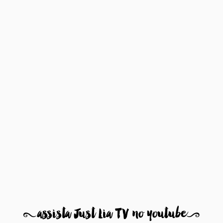
8
assista Just Lia TV no youtube
9