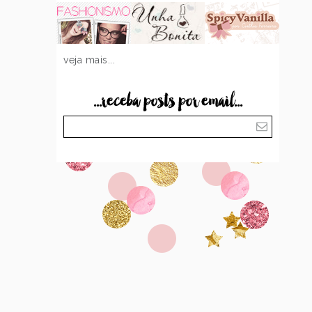
veja mais...
...receba posts por email...