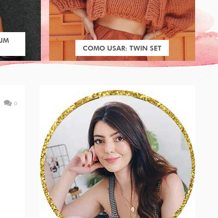
 UM
COMO USAR: TWIN SET
0