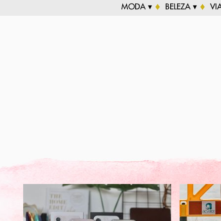
MODA ▾
BELEZA ▾
VI