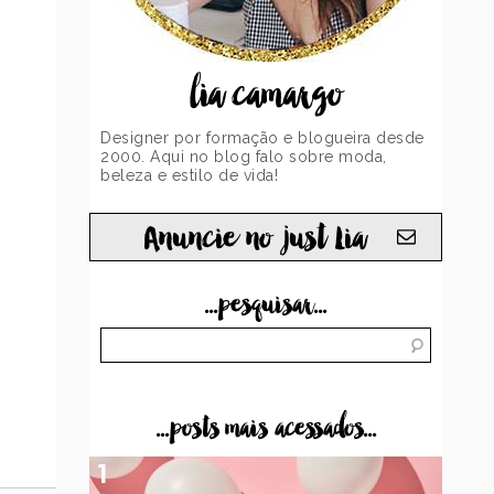
lia camargo
Designer por formação e blogueira desde
2000. Aqui no blog falo sobre moda,
beleza e estilo de vida!
Anuncie no just Lia
...pesquisar...
...posts mais acessados...
1