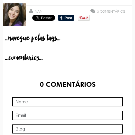
NANI
0
COMENTÁRIOS
...navegue pelas tags...
...comentarios...
0
COMENTÁRIOS