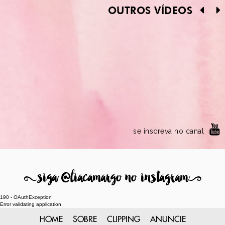
OUTROS VÍDEOS
se inscreva no canal
8
siga @liacamargo no instagram
9
190 - OAuthException
Error validating application
HOME
SOBRE
CLIPPING
ANUNCIE