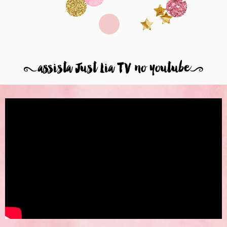
8
assista Just Lia TV no youtube
9