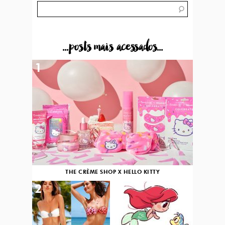
...posts mais acessados...
1
THE CRÈME SHOP X HELLO KITTY
2
3