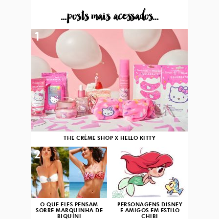
...posts mais acessados...
1
THE CRÈME SHOP X HELLO KITTY
2
3
O QUE ELES PENSAM
PERSONAGENS DISNEY
SOBRE MARQUINHA DE
E AMIGOS EM ESTILO
BIQUÍNI
CHIBI