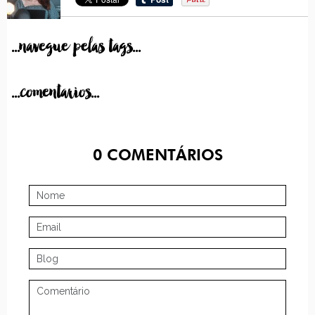
...navegue pelas tags...
...comentarios...
0
COMENTÁRIOS