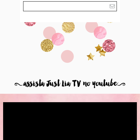
8
assista Just Lia TV no youtube
9