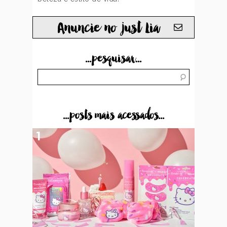
Anuncie no just Lia
...pesquisar...
...posts mais acessados...
1