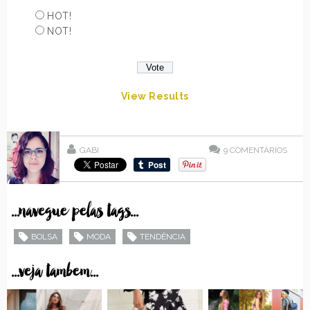
HOT!
NOT!
View Results
GABI
9
COMENTÁRIOS
...navegue pelas tags...
BOLSA
MODA
TENDÊNCIA
...veja tambem...