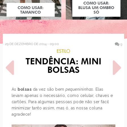
COMO USAR:
COMO USAR:
BLUSA UM OMBRO
TAMANCO
SÓ
29 DE DEZEMBRO DE 2014 - 09:00
9
ESTILO
TENDÊNCIA: MINI
BOLSAS
As
bolsas
da vez são bem
pequenininhas
. Elas
levam apenas o necessário, como celular, chaves e
POST ANTERIOR
PRÓXIMO POST
cartões. Para algumas pessoas pode não ser fácil
LANÇAMENTO - NATURA
A SILHUETA DAS PRINCESAS
VERÃO 2015
DISNEY
minimizar tanto assim, mas ó, as nossa coluna
agradece!