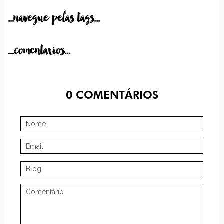
...navegue pelas tags...
...comentarios...
0
COMENTÁRIOS