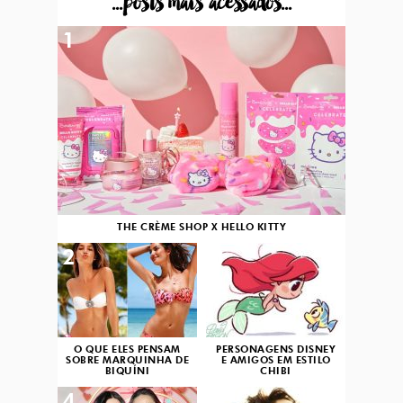
...posts mais acessados...
1
THE CRÈME SHOP X HELLO KITTY
2
3
O QUE ELES PENSAM
PERSONAGENS DISNEY
SOBRE MARQUINHA DE
E AMIGOS EM ESTILO
BIQUÍNI
CHIBI