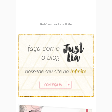
Robô aspirador – ILife