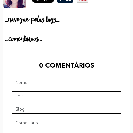
...navegue pelas tags...
...comentarios...
0
COMENTÁRIOS