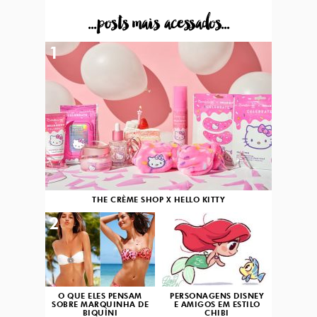
...posts mais acessados...
1
THE CRÈME SHOP X HELLO KITTY
2
3
O QUE ELES PENSAM
PERSONAGENS DISNEY
SOBRE MARQUINHA DE
E AMIGOS EM ESTILO
BIQUÍNI
CHIBI