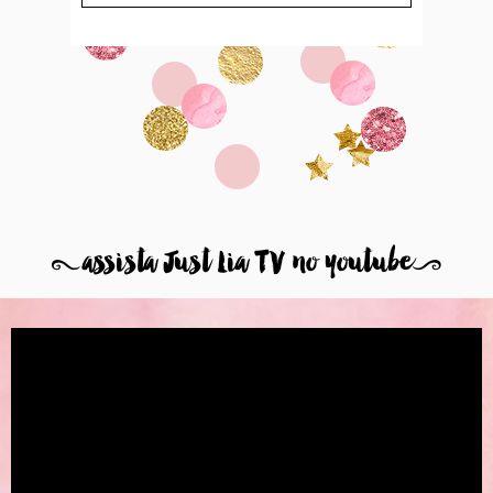
8
assista Just Lia TV no youtube
9