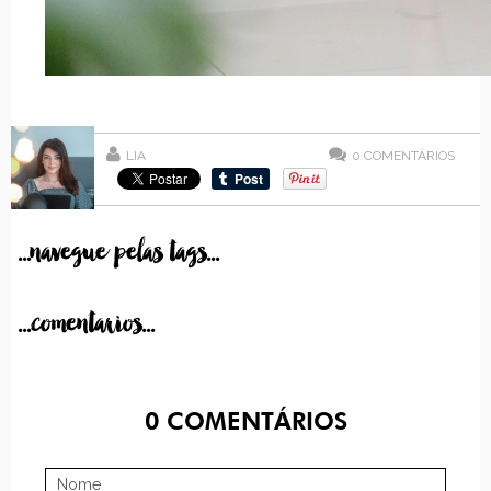
LIA
0
COMENTÁRIOS
...navegue pelas tags...
...comentarios...
0
COMENTÁRIOS