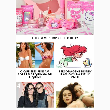
THE CRÈME SHOP X HELLO KITTY
2
3
O QUE ELES PENSAM
PERSONAGENS DISNEY
SOBRE MARQUINHA DE
E AMIGOS EM ESTILO
BIQUÍNI
CHIBI
4
5