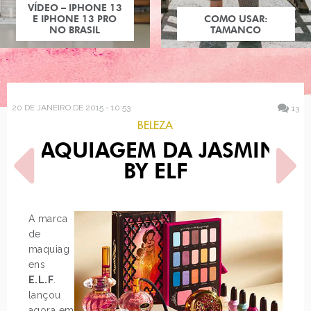
COMO USAR:
TAMANCO
20 DE JANEIRO DE 2015 - 10:53
13
BELEZA
MAQUIAGEM DA JASMINE
BY ELF
A marca
de
POST ANTERIOR
PRÓXIMO POST
maquiag
LOOK DO DIA: ESTILO
PREVISÃO BIG BROTHER
BOHO
BRASIL 15
ens
E.L.F
.
lançou
agora em