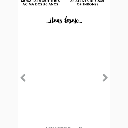
MODA PARA MULHERES
AS ATRIZES DE GAME
ACIMA DOS 50 ANOS
OF THRONES
...itens desejo...
Robô aspirador – Multilaser