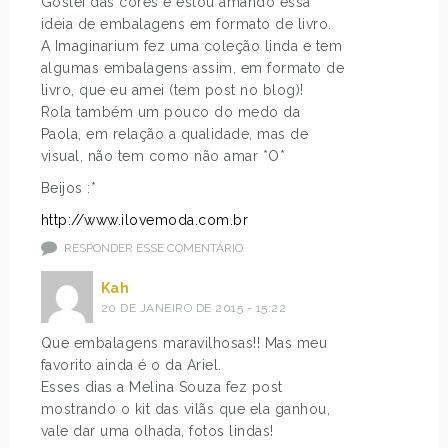
Gostei das cores e estou amando essa
ideia de embalagens em formato de livro.
A Imaginarium fez uma coleção linda e tem
algumas embalagens assim, em formato de
livro, que eu amei (tem post no blog)!
Rola também um pouco do medo da
Paola, em relação a qualidade, mas de
visual, não tem como não amar *O*
Beijos :*
http://www.ilovemoda.com.br
RESPONDER ESSE COMENTÁRIO
Kah
20 DE JANEIRO DE 2015 - 15:22
Que embalagens maravilhosas!! Mas meu
favorito ainda é o da Ariel.
Esses dias a Melina Souza fez post
mostrando o kit das vilãs que ela ganhou,
vale dar uma olhada, fotos lindas!