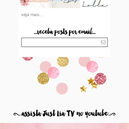
veja mais...
...receba posts por email...
8
assista Just Lia TV no youtube
9