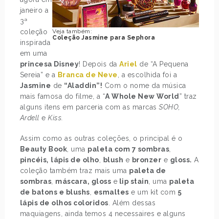
janeiro a
3ª
coleção
Veja também:
Coleção Jasmine para Sephora
inspirada
em uma
princesa Disney
! Depois da
Ariel
de “A Pequena
Sereia” e a
Branca de Neve
, a escolhida foi a
Jasmine
de
“Aladdin”!
Com o nome da música
mais famosa do filme, a “
A Whole New World
” traz
alguns itens em parceria com as marcas
SOHO,
Ardell
e
Kiss.
Assim como as outras coleções, o principal é o
Beauty Book
, uma
paleta com 7 sombras
,
pincéis,
lápis de olho
,
blush
e
bronzer
e
gloss.
A
coleção também traz mais uma
paleta de
sombras
,
máscara, gloss
e
lip stain
, uma
paleta
de batons e blushs
,
esmaltes
e um kit com
5
lápis de olhos coloridos
. Além dessas
maquiagens, ainda temos 4 necessaires e alguns