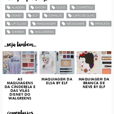
ALADDIN
BATOM
CÍLIOS
COSMÉTICO
DISNEY
ELF
ESMALTE
LÁPIS DE OLHO
LIP GLOSS
MAQUIAGEM
NÉCESSAIRE
PRINCESA
SOMBRA
WALGREENS
...veja tambem...
AS
MAQUIAGEM DA
MAQUIAGEM DA
MAQUIAGENS
ELSA BY ELF
BRANCA DE
DA CINDERELA E
NEVE BY ELF
DAS VILÃS
DISNEY DO
WALGREENS
...comentarios...