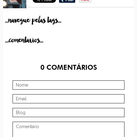
...navegue pelas tags...
...comentarios...
0
COMENTÁRIOS