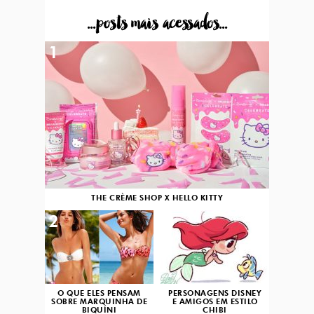
...posts mais acessados...
1
THE CRÈME SHOP X HELLO KITTY
2
3
O QUE ELES PENSAM
PERSONAGENS DISNEY
SOBRE MARQUINHA DE
E AMIGOS EM ESTILO
BIQUÍNI
CHIBI