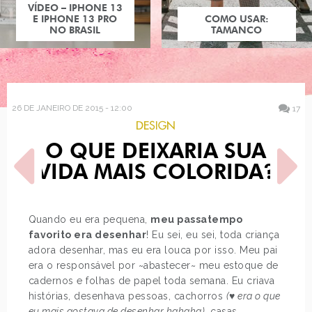
COMO USAR:
TAMANCO
26 DE JANEIRO DE 2015 - 12:00
17
DESIGN
O QUE DEIXARIA SUA
VIDA MAIS COLORIDA?
Quando eu era pequena,
meu passatempo
favorito era desenhar
! Eu sei, eu sei, toda criança
POST ANTERIOR
PRÓXIMO POST
adora desenhar, mas eu era louca por isso. Meu pai
LOOK DO DIA: CROPPED E
DECORAÇÃO: MURAL DE
MIDI
INSPIRAÇÕES
era o responsável por ~abastecer~ meu estoque de
cadernos e folhas de papel toda semana. Eu criava
histórias, desenhava pessoas, cachorros
(♥ era o que
eu mais gostava de desenhar hahaha)
, casas,