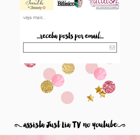
veja mais...
...receba posts por email...
8
assista Just Lia TV no youtube
9