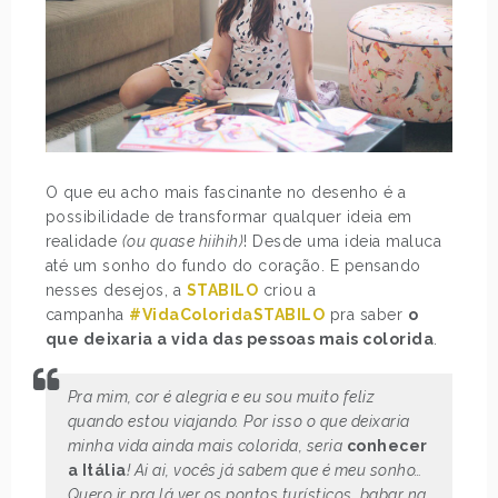
O que eu acho mais fascinante no desenho é a
possibilidade de transformar qualquer ideia em
realidade
(ou quase hiihih)
! Desde uma ideia maluca
até um sonho do fundo do coração. E pensando
nesses desejos, a
STABILO
criou a
campanha
#VidaColoridaSTABILO
pra saber
o
que deixaria a vida das pessoas mais colorida
.
Pra mim, cor é alegria e eu sou muito feliz
quando estou viajando. Por isso o que deixaria
minha vida ainda mais colorida, seria
conhecer
a Itália
! Ai ai, vocês já sabem que é meu sonho…
Quero ir pra lá ver os pontos turísticos, babar na