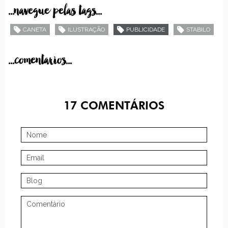
...navegue pelas tags...
CANETA
ILUSTRAÇÃO
PUBLICIDADE
STABILO
...comentarios...
17
COMENTÁRIOS