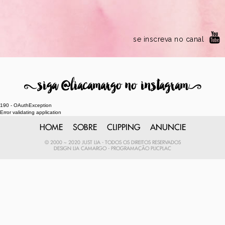
se inscreva no canal
8
siga @liacamargo no instagram
9
190 - OAuthException
Error validating application
HOME
SOBRE
CLIPPING
ANUNCIE
© 2000 ~ 2020 JUST LIA - TODOS OS DIREITOS RESERVADOS
DESIGN
LIA CAMARGO
- PROGRAMAÇÃO
PLICPLAC