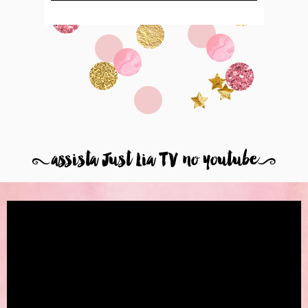
8
assista Just Lia TV no youtube
9