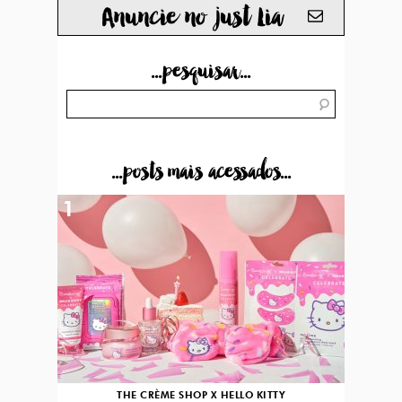
Anuncie no just Lia
...pesquisar...
...posts mais acessados...
1
THE CRÈME SHOP X HELLO KITTY