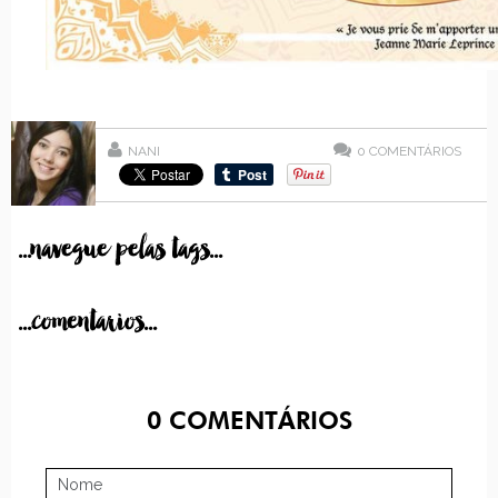
NANI
0
COMENTÁRIOS
...navegue pelas tags...
...comentarios...
0
COMENTÁRIOS