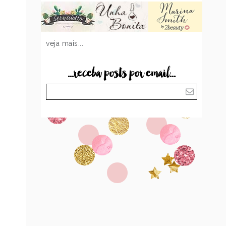
veja mais...
...receba posts por email...