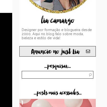
lia camargo
Designer por formação e blogueira desde
2000. Aqui no blog falo sobre moda,
beleza e estilo de vida!
Anuncie no just Lia
...pesquisar...
...posts mais acessados...
1