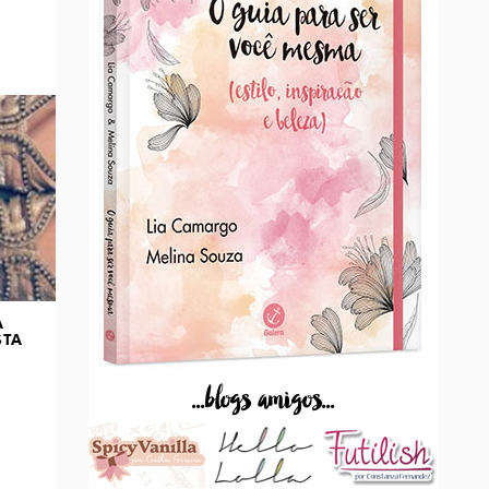
A
STA
...blogs amigos...