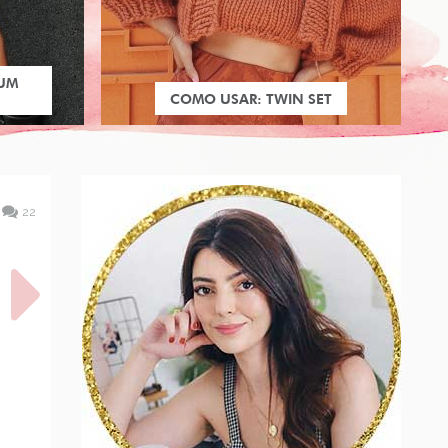
 UM
COMO USAR: TWIN SET
22
: