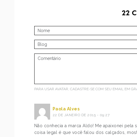
22
C
PARA USAR AVATAR, CADASTRE-SE COM SEU EMAIL EM
GR
Paola Alves
22 DE JANEIRO DE 2015 - 09:27
Não conhecia a marca Aldo! Me apaixonei pela s
coisa legal é que você falou dos calçados, mo