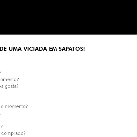
 DE UMA VICIADA EM SAPATOS!
?
 momento?
os gosta?
r no momento?
.
s?
er comprado?