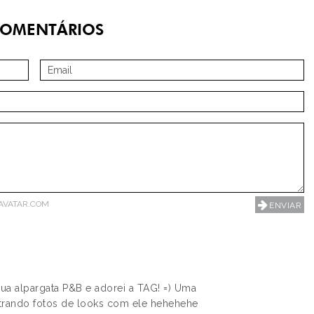
OMENTÁRIOS
AVATAR.COM
ua alpargata P&B e adorei a TAG! =) Uma
strando fotos de looks com ele hehehehe