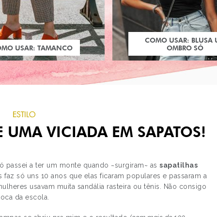
COMO USAR: BLUSA
OMO USAR: TAMANCO
OMBRO SÓ
ESTILO
E UMA VICIADA EM SAPATOS!
só passei a ter um monte quando ~surgiram~ as
sapatilhas
s faz só uns 10 anos que elas ficaram populares e passaram a
mulheres usavam muita sandália rasteira ou tênis. Não consigo
PRÓXIMO POST
oca da escola.
ESTILO DE BLOGUEIRA
MARTINHA FONSECA