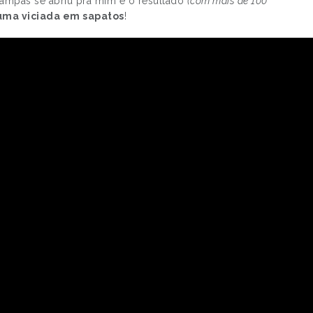
ampas se abriu pra mim e o resultado
(com mais de 100
uma viciada em sapatos
!