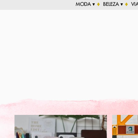
MODA ▾
BELEZA ▾
VI