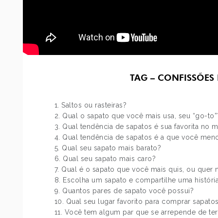
TAG – CONFISSÕES
1. Saltos ou rasteiras?
2. Qual o sapato que você mais usa, seu “go-to”
3. Qual tendência de sapatos é sua favorita no
4. Qual tendência de sapatos é a que você men
5. Qual seu sapato mais barato?
6. Qual seu sapato mais caro?
7. Qual é o sapato que você mais quis, ou que
8. Escolha um sapato e compartilhe uma história
9. Quantos pares de sapato você possui?
10. Qual seu lugar favorito para comprar sapato
11. Você tem algum par que se arrepende de t