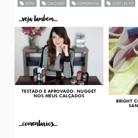
BOTA
CALÇADO
ESPADRILHA
JUST LIA TV
...veja tambem...
TESTADO E APROVADO: NUGGET
NOS MEUS CALÇADOS
BRIGHT C
SAN
...comentarios...