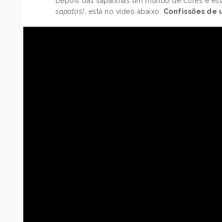
Depois das sapatilhas um mundo de cores e est
sapatos)
, está no vídeo abaixo:
Confissões de 