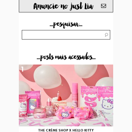
Anuncie no just Lia
...pesquisar...
...posts mais acessados...
1
THE CRÈME SHOP X HELLO KITTY