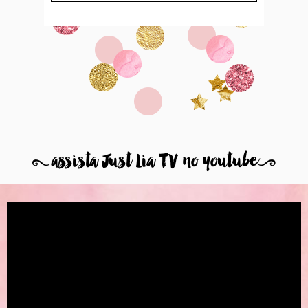
8
assista Just Lia TV no youtube
9