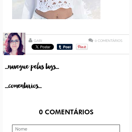
GABI
0
COMENTÁRIOS
...navegue pelas tags...
...comentarios...
0
COMENTÁRIOS