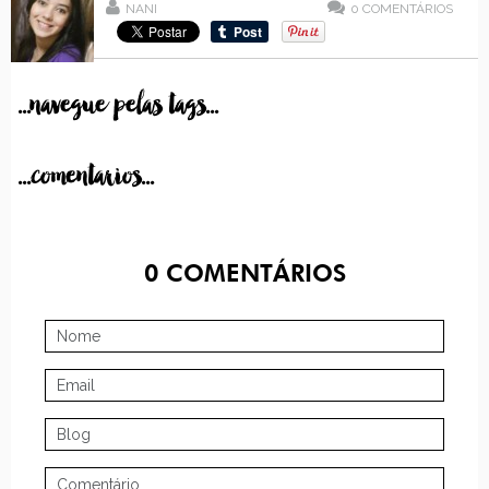
NANI
0
COMENTÁRIOS
...navegue pelas tags...
...comentarios...
0
COMENTÁRIOS