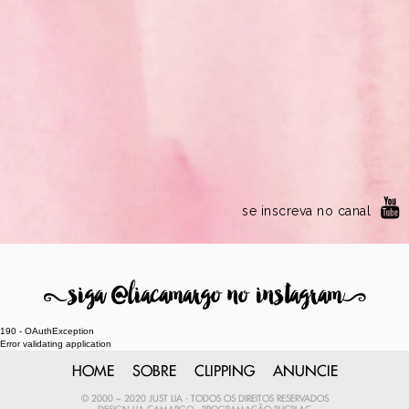
se inscreva no canal
8
siga @liacamargo no instagram
9
190 - OAuthException
Error validating application
HOME
SOBRE
CLIPPING
ANUNCIE
© 2000 ~ 2020 JUST LIA - TODOS OS DIREITOS RESERVADOS