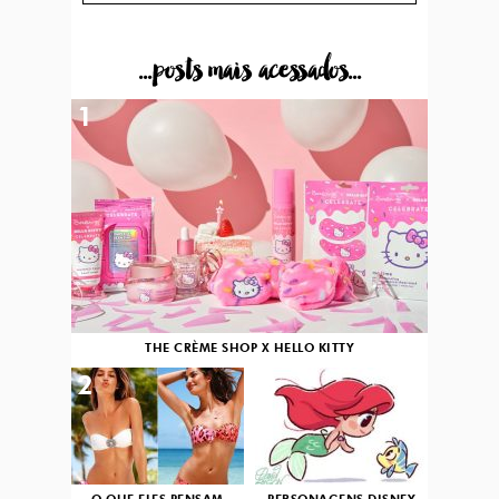
...posts mais acessados...
1
THE CRÈME SHOP X HELLO KITTY
2
3