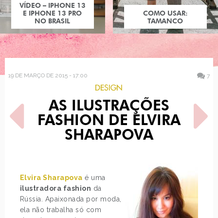
COMO USAR:
TAMANCO
19 DE MARÇO DE 2015 - 17:00
7
DESIGN
AS ILUSTRAÇÕES
FASHION DE ELVIRA
SHARAPOVA
POST ANTERIOR
PRÓXIMO POST
LOOK DO DIA: BRANCO E
ESTILO DE BLOGUEIRA:
Elvira Sharapova
é uma
BEGE
FERNANDA DALLAN
ilustradora fashion
da
Rússia. Apaixonada por moda,
ela não trabalha só com