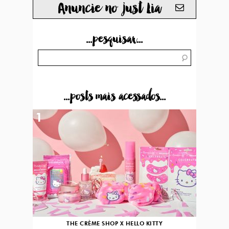
Anuncie no just Lia
...pesquisar...
...posts mais acessados...
1
THE CRÈME SHOP X HELLO KITTY