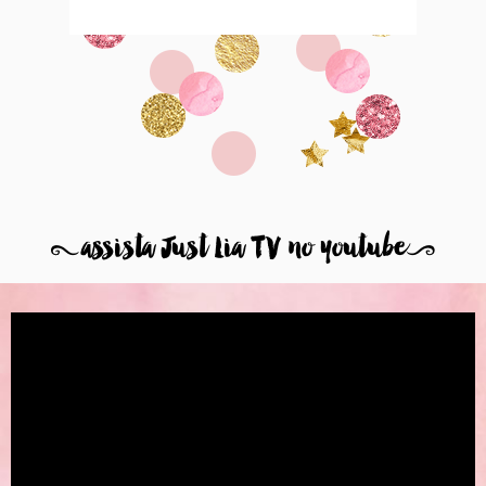
8
assista Just Lia TV no youtube
9