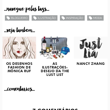
...navegue pelas tags...
BLOGUEIRO
ILUSTRAÇÃO
INSPIRAÇÃO
MODA
...veja tambem...
OS DESENHOS
AS
NANCY ZHANG
FASHION DE
ILUSTRAÇÕES-
MÔNICA RUF
DESEJO DA THE
LUST LIST
...comentarios...