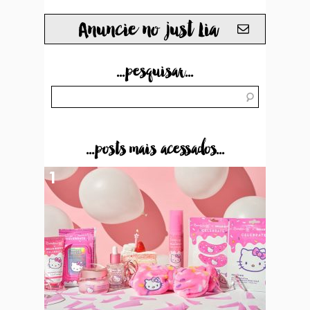
Anuncie no just Lia
...pesquisar...
...posts mais acessados...
1