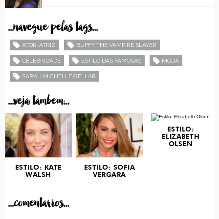
...navegue pelas tags...
ATOR-ATRIZ
BUFFY THE VAMPIRE SLAYER
CELEBRIDADE
ESTILO DAS FAMOSAS
MODA
SARAH MICHELLE GELLAR
...veja tambem...
ESTILO:
ELIZABETH
OLSEN
ESTILO: KATE
ESTILO: SOFIA
WALSH
VERGARA
...comentarios...