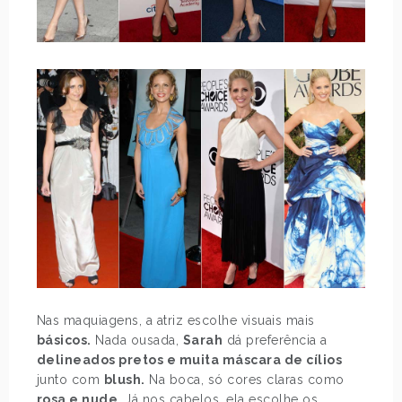
Nas maquiagens, a atriz escolhe visuais mais
básicos.
Nada ousada,
Sarah
dá preferência a
delineados pretos e muita máscara de cílios
junto com
blush.
Na boca, só cores claras como
rosa e nude
. Já nos cabelos, ela escolhe os