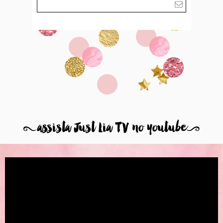
8
assista Just Lia TV no youtube
9