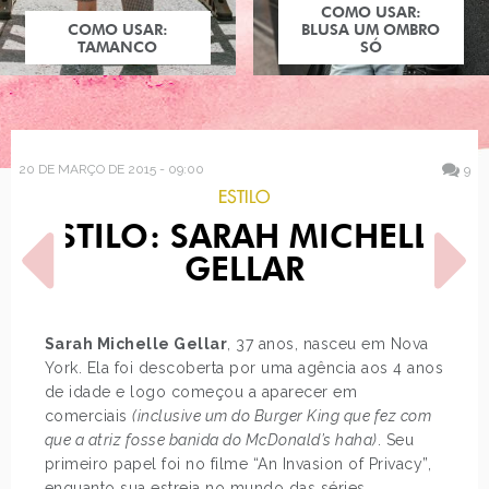
COMO USAR:
COMO USAR:
BLUSA UM OMBRO
TAMANCO
SÓ
20 DE MARÇO DE 2015 - 09:00
9
ESTILO
ESTILO: SARAH MICHELLE
GELLAR
Sarah Michelle Gellar
, 37 anos, nasceu em Nova
York. Ela foi descoberta por uma agência aos 4 anos
POST ANTERIOR
PRÓXIMO POST
de idade e logo começou a aparecer em
ESTILO DE BLOGUEIRA:
VLOGS - VIAGEM PARA
FERNANDA DALLAN
ISTAMBUL
comerciais
(inclusive um do Burger King que fez com
que a atriz fosse banida do McDonald’s haha)
. Seu
primeiro papel foi no filme “An Invasion of Privacy”,
enquanto sua estreia no mundo das séries