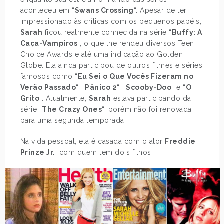
aconteceu em “
Swans Crossing
“. Apesar de ter
impressionado às críticas com os pequenos papéis,
Sarah
ficou realmente conhecida na série “
Buffy: A
Caça-Vampiros
“, o que lhe rendeu diversos Teen
Choice Awards e até uma indicação ao Golden
Globe. Ela ainda participou de outros filmes e séries
famosos como “
Eu Sei o Que Vocês Fizeram no
Verão Passado
“, “
Pânico 2
“, “
Scooby-Doo
” e “
O
Grito
“. Atualmente,
Sarah
estava participando da
série “
The Crazy Ones
“, porém não foi renovada
para uma segunda temporada.
Na vida pessoal, ela é casada com o ator
Freddie
Prinze Jr.
, com quem tem dois filhos.