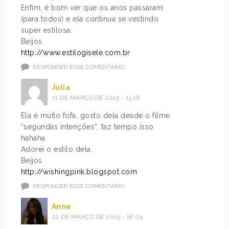
Enfim, é bom ver que os anos passaram
(para todos) e ela continua se vestindo
super estilosa.
Beijos
http://www.estilogisele.com.br
RESPONDER ESSE COMENTÁRIO
Julia
21 DE MARÇO DE 2015 - 13:18
Ela é muito fofa, gosto dela desde o filme
“segundas intenções”, faz tempo isso
hahaha
Adorei o estilo dela.
Beijos
http://wishingpink.blogspot.com
RESPONDER ESSE COMENTÁRIO
Anne
22 DE MARÇO DE 2015 - 18:09