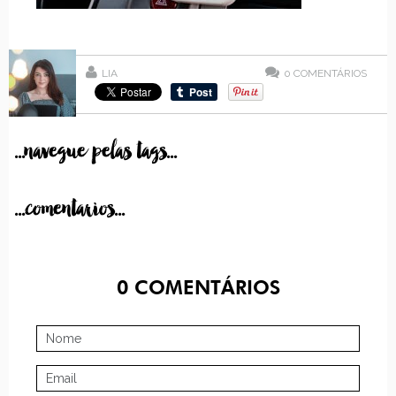
LIA
0
COMENTÁRIOS
...navegue pelas tags...
...comentarios...
0
COMENTÁRIOS