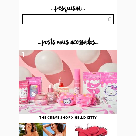
...pesquisar...
...posts mais acessados...
1
THE CRÈME SHOP X HELLO KITTY
2
3