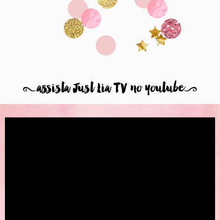
8
assista Just Lia TV no youtube
9