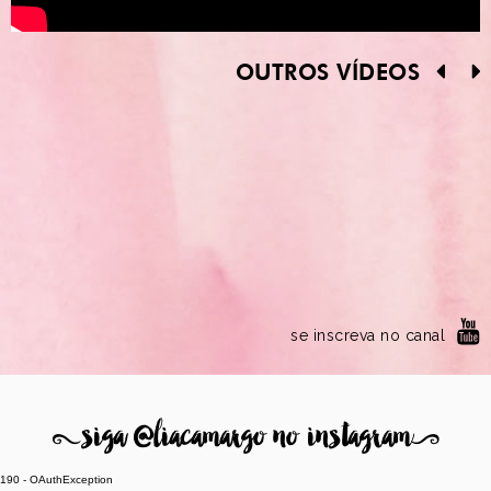
OUTROS VÍDEOS
se inscreva no canal
8
siga @liacamargo no instagram
9
190 - OAuthException