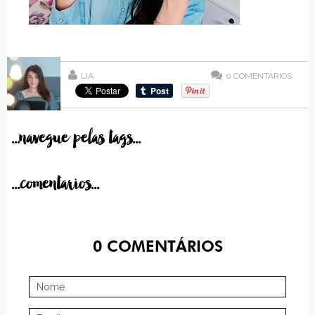
LIA
0
COMENTÁRIOS
...navegue pelas tags...
...comentarios...
0
COMENTÁRIOS