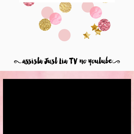
8
assista Just Lia TV no youtube
9