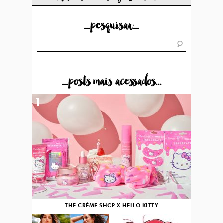
...pesquisar...
...posts mais acessados...
1
THE CRÈME SHOP X HELLO KITTY