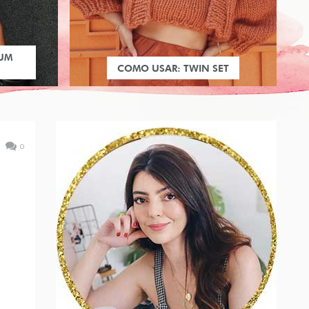
 UM
COMO USAR: TWIN SET
0