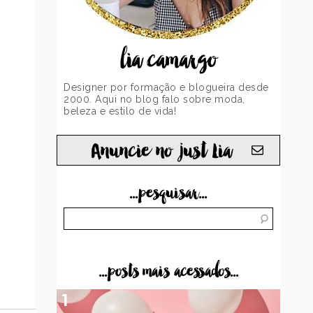
lia camargo
Designer por formação e blogueira desde
2000. Aqui no blog falo sobre moda,
beleza e estilo de vida!
Anuncie no just Lia
...pesquisar...
...posts mais acessados...
1