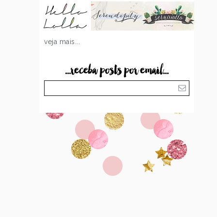
veja mais...
...receba posts por email...