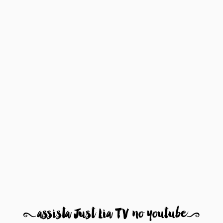
8
assista Just Lia TV no youtube
9