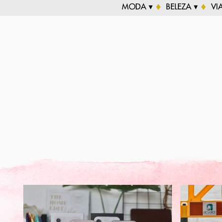
MODA ▾
BELEZA ▾
VI