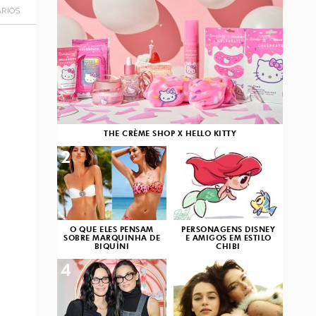
RIOS
THE CRÈME SHOP X HELLO KITTY
2
3
O QUE ELES PENSAM
PERSONAGENS DISNEY
SOBRE MARQUINHA DE
E AMIGOS EM ESTILO
BIQUÍNI
CHIBI
4
5