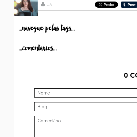
LIA
...navegue pelas tags...
...comentarios...
0
C