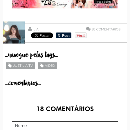
LIA
18
COMENTÁRIOS
...navegue pelas tags...
JUST LIA TV
VÍDEO
...comentarios...
18
COMENTÁRIOS