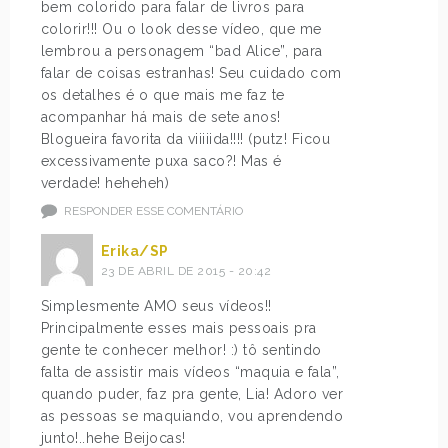
bem colorido para falar de livros para
colorir!!! Ou o look desse vídeo, que me
lembrou a personagem “bad Alice”, para
falar de coisas estranhas! Seu cuidado com
os detalhes é o que mais me faz te
acompanhar há mais de sete anos!
Blogueira favorita da viiiiida!!!! (putz! Ficou
excessivamente puxa saco?! Mas é
verdade! heheheh)
RESPONDER ESSE COMENTÁRIO
Erika/SP
23 DE ABRIL DE 2015 - 20:42
Simplesmente AMO seus vídeos!!
Principalmente esses mais pessoais pra
gente te conhecer melhor! :) tô sentindo
falta de assistir mais vídeos “maquia e fala”,
quando puder, faz pra gente, Lia! Adoro ver
as pessoas se maquiando, vou aprendendo
junto!..hehe Beijocas!