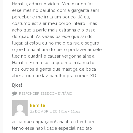
Hahaha, adorei o vídeo. Meu marido faz
esse mesmo barulho com a garganta sem
perceber e me irrita um pouco. Já eu,
costumo estralar meu corpo inteiro.. mas
acho que a parte mais estranha é o osso
do quadril. Às vezes parece que sai do
lugar, aí estou eu no meio da rua e seguro
o joelho na altura do peito pra fazer aquele
tlec no quadril e causar vergonha alheia.
Hahaha. E uma coisa que me irrita muito
nos outros é gente que mastiga de boca
aberta ou que faz barulho pra comer. XD
Bjos!
RESPONDER ESSE COMENTÁRIO
kamila
23 DE ABRIL DE 2015 - 22:59
ai Lia que engraçado! ahahh eu também
tenho essa habilidade especial nao tao