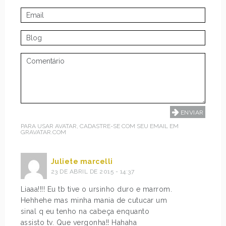
PARA USAR AVATAR, CADASTRE-SE COM SEU EMAIL EM
GRAVATAR.COM
Juliete marcelli
23 DE ABRIL DE 2015 - 14:37
Liaaa!!!! Eu tb tive o ursinho duro e marrom.
Hehhehe mas minha mania de cutucar um
sinal q eu tenho na cabeça enquanto
assisto tv. Que vergonha!! Hahaha