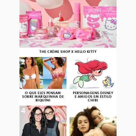
THE CRÈME SHOP X HELLO KITTY
2
3
O QUE ELES PENSAM
PERSONAGENS DISNEY
SOBRE MARQUINHA DE
E AMIGOS EM ESTILO
BIQUÍNI
CHIBI
4
5