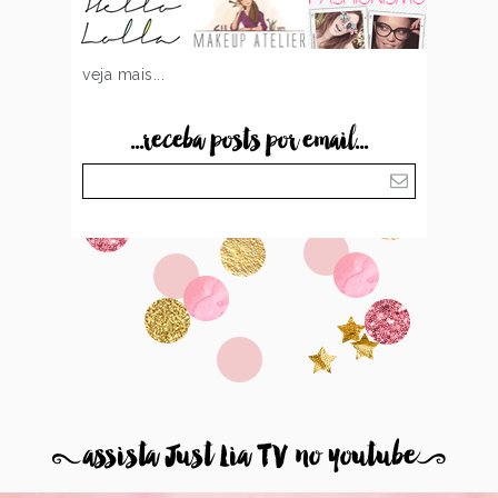
veja mais...
...receba posts por email...
8
assista Just Lia TV no youtube
9