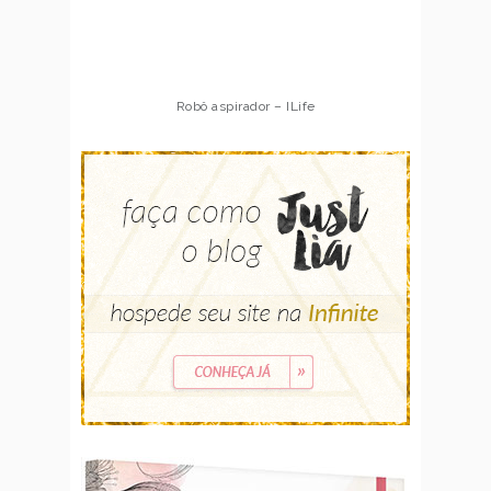
Robô aspirador – ILife