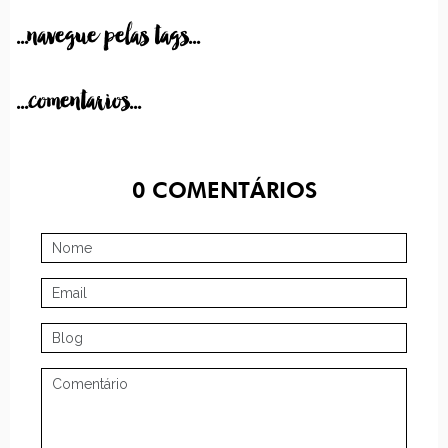
...navegue pelas tags...
...comentarios...
0
COMENTÁRIOS