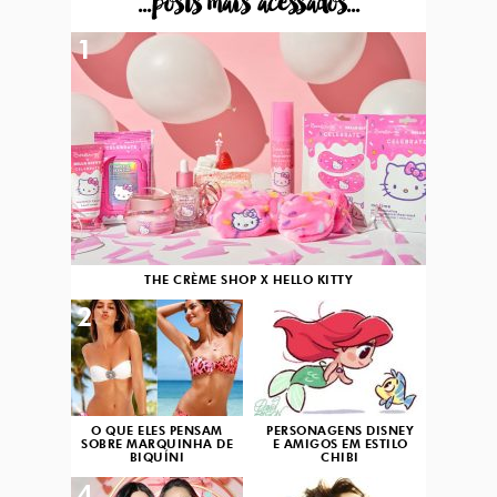
...posts mais acessados...
1
THE CRÈME SHOP X HELLO KITTY
2
3
O QUE ELES PENSAM
PERSONAGENS DISNEY
SOBRE MARQUINHA DE
E AMIGOS EM ESTILO
BIQUÍNI
CHIBI