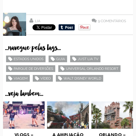
LIA
9
COMENTÁRIOS
...navegue pelas tags...
ESTADOS UNIDOS
GUIA
JUST LIA TV
PARQUE DE DIVERSÕES
UNIVERSAL ORLANDO RESORT
VIAGEM
VÍDEO
WALT DISNEY WORLD
...veja tambem...
VLOGS –
A AMPLIAÇÃO
ORLANDO –