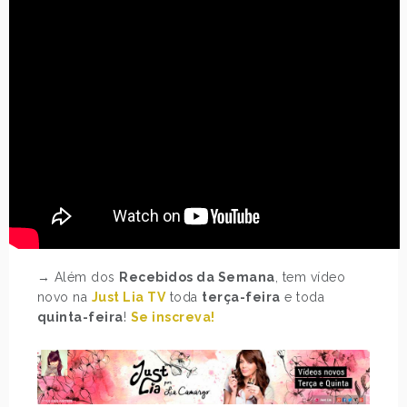
→ Além dos
Recebidos da Semana
, tem vídeo
novo na
Just Lia TV
toda
terça-feira
e toda
quinta-feira
!
Se inscreva!