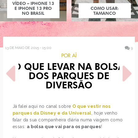
COMO USAR:
TAMANCO
13 DE MAIO DE 2015 - 15:00
9
POR AÍ
O QUE LEVAR NA BOLSA
DOS PARQUES DE
DIVERSÃO
POST ANTERIOR
PRÓXIMO POST
Já falei aqui no canal sobre
O que vestir nos
COMO USAR: CAMURÇA
POLTERGEIST E JEM E AS
parques da Disney e da Universal
, hoje venho
HOLOGRAMAS, DESABAFO
falar da sua companheira diária numa viagem como
DE…
essas:
a bolsa que vai para os parques
!