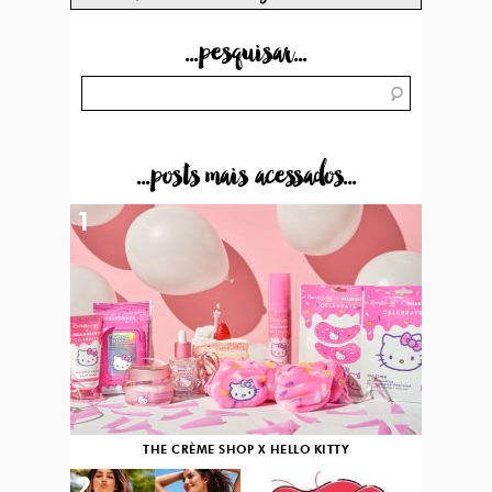
...pesquisar...
...posts mais acessados...
1
THE CRÈME SHOP X HELLO KITTY
2
3