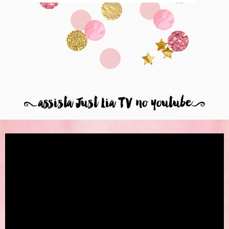
8
assista Just Lia TV no youtube
9