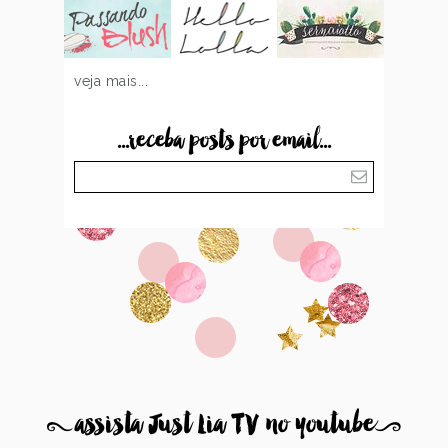
veja mais...
...receba posts por email...
8
assista Just Lia TV no youtube
9