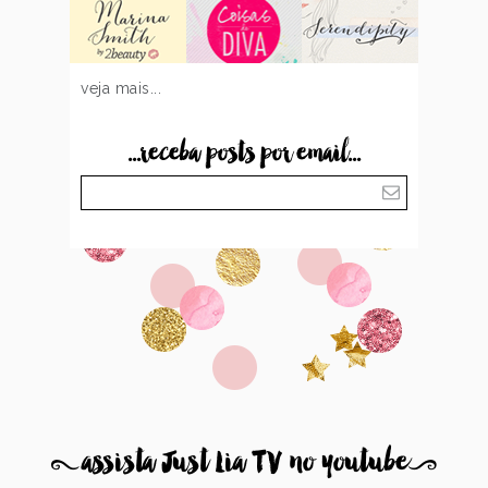
veja mais...
...receba posts por email...
8
assista Just Lia TV no youtube
9