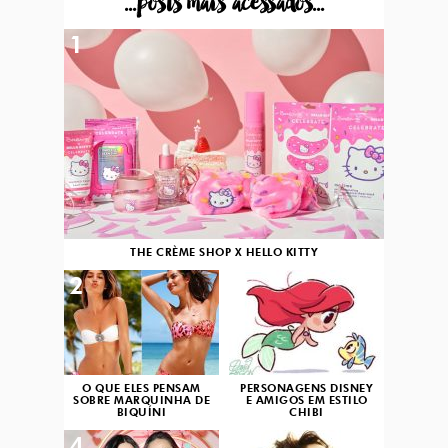
...posts mais acessados...
1
THE CRÈME SHOP X HELLO KITTY
2
3
O QUE ELES PENSAM
PERSONAGENS DISNEY
SOBRE MARQUINHA DE
E AMIGOS EM ESTILO
BIQUÍNI
CHIBI