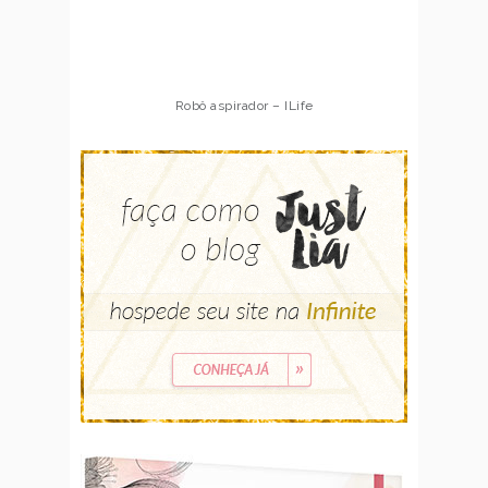
Robô aspirador – ILife