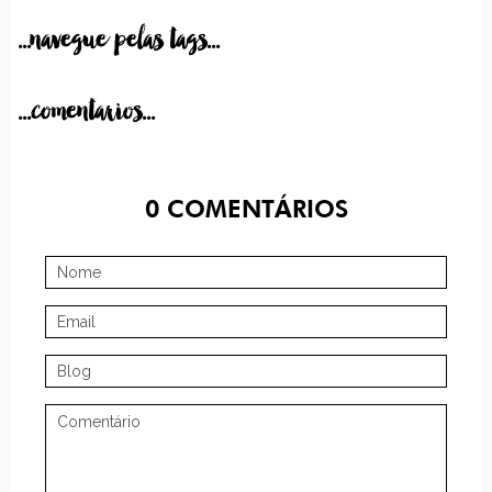
...navegue pelas tags...
...comentarios...
0
COMENTÁRIOS