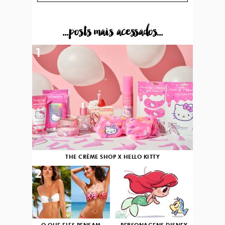
...posts mais acessados...
1
THE CRÈME SHOP X HELLO KITTY
2
3