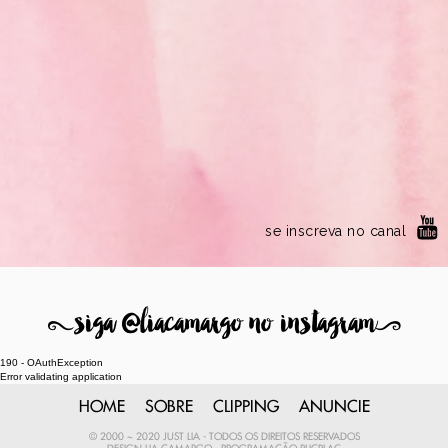
se inscreva no canal
8
siga @liacamargo no instagram
9
190 - OAuthException
Error validating application
HOME
SOBRE
CLIPPING
ANUNCIE
© 2000 ~ 2020 JUST LIA - TODOS OS DIREITOS RESERVADOS