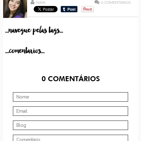
NANI
0
COMENTÁRIOS
...navegue pelas tags...
...comentarios...
0
COMENTÁRIOS