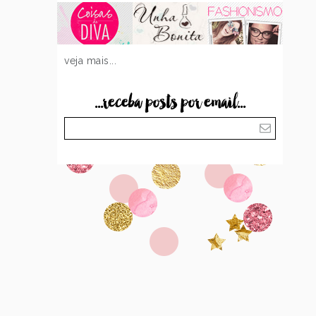
veja mais...
...receba posts por email...