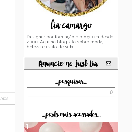
lia camargo
Designer por formação e blogueira desde
2000. Aqui no blog falo sobre moda,
beleza e estilo de vida!
Anuncie no just Lia
...pesquisar...
RIOS
...posts mais acessados...
1