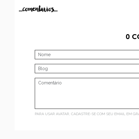
...comentarios...
0
C
PARA USAR AVATAR, CADASTRE-SE COM SEU EMAIL EM
GR