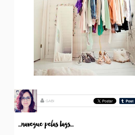
GABI
...navegue pelas tags...