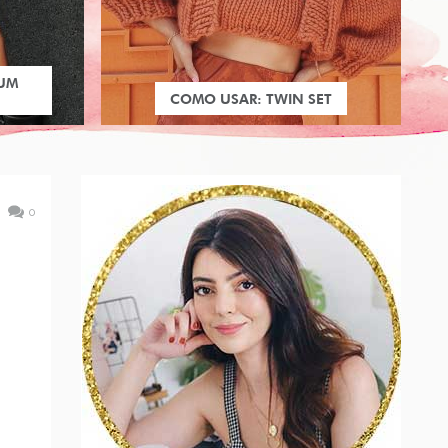
 UM
COMO USAR: TWIN SET
0