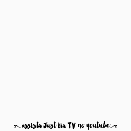
8
assista Just Lia TV no youtube
9