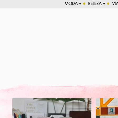
MODA ▾
BELEZA ▾
VI