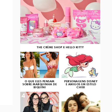
THE CRÈME SHOP X HELLO KITTY
2
3
O QUE ELES PENSAM
PERSONAGENS DISNEY
SOBRE MARQUINHA DE
E AMIGOS EM ESTILO
BIQUÍNI
CHIBI
4
5