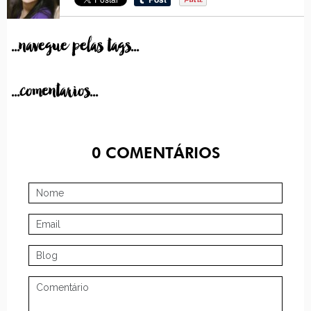
...navegue pelas tags...
...comentarios...
0
COMENTÁRIOS