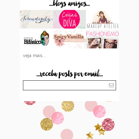
...blogs amigos...
veja mais...
...receba posts por email...