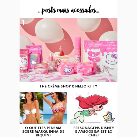
...posts mais acessados...
1
THE CRÈME SHOP X HELLO KITTY
2
3
O QUE ELES PENSAM
PERSONAGENS DISNEY
SOBRE MARQUINHA DE
E AMIGOS EM ESTILO
BIQUÍNI
CHIBI