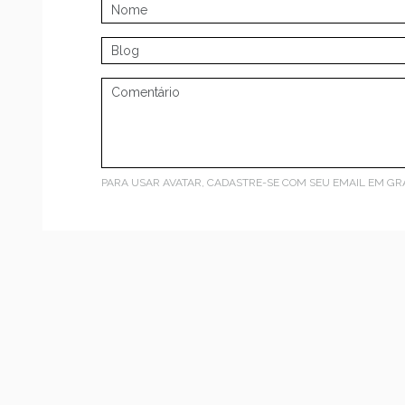
PARA USAR AVATAR, CADASTRE-SE COM SEU EMAIL EM
GR