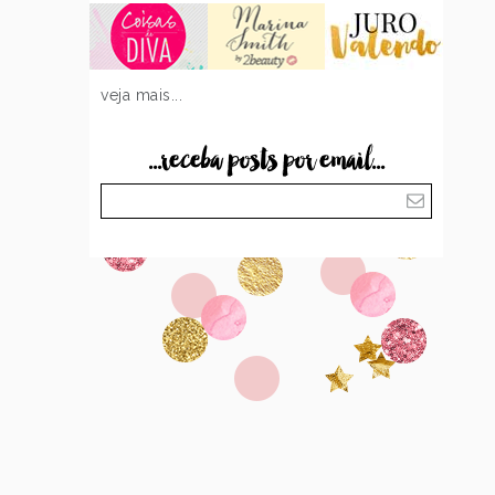
veja mais...
...receba posts por email...