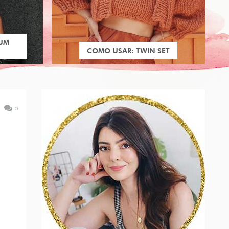
 UM
COMO USAR: TWIN SET
0