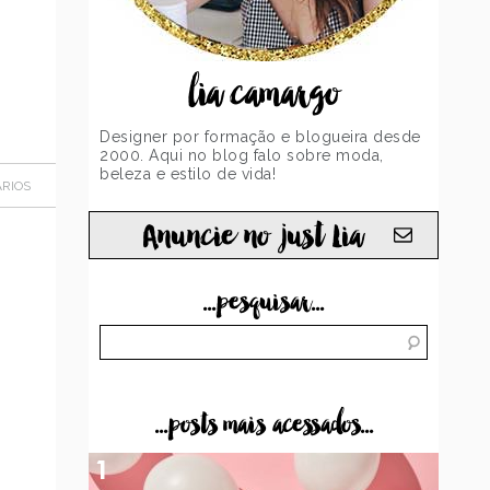
lia camargo
Designer por formação e blogueira desde
2000. Aqui no blog falo sobre moda,
beleza e estilo de vida!
RIOS
Anuncie no just Lia
...pesquisar...
...posts mais acessados...
1