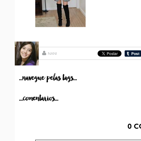
NANI
...navegue pelas tags...
...comentarios...
0
C