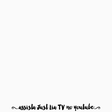
8
assista Just Lia TV no youtube
9