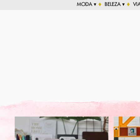
MODA ▾
BELEZA ▾
VI