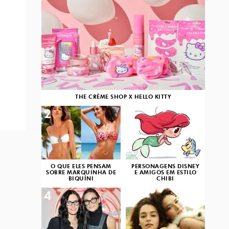
THE CRÈME SHOP X HELLO KITTY
2
3
O QUE ELES PENSAM
PERSONAGENS DISNEY
SOBRE MARQUINHA DE
E AMIGOS EM ESTILO
BIQUÍNI
CHIBI
4
5