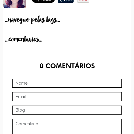
...navegue pelas tags...
...comentarios...
0
COMENTÁRIOS