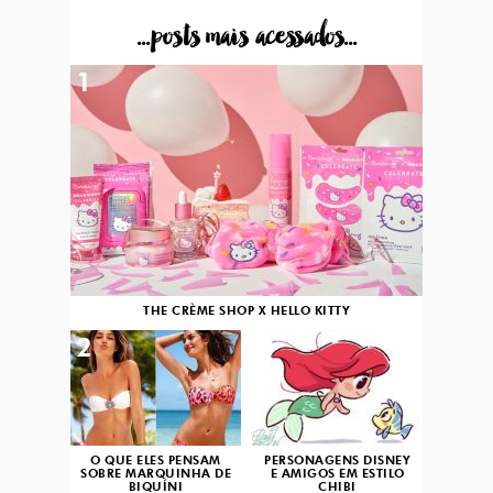
...posts mais acessados...
1
THE CRÈME SHOP X HELLO KITTY
2
3
O QUE ELES PENSAM
PERSONAGENS DISNEY
SOBRE MARQUINHA DE
E AMIGOS EM ESTILO
BIQUÍNI
CHIBI