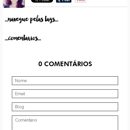
...navegue pelas tags...
...comentarios...
0
COMENTÁRIOS