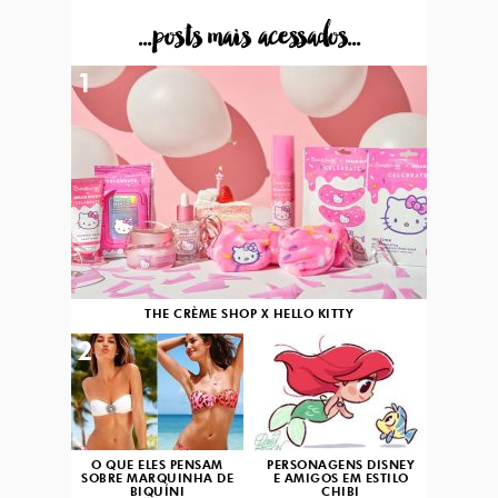
...posts mais acessados...
1
THE CRÈME SHOP X HELLO KITTY
2
3
O QUE ELES PENSAM
PERSONAGENS DISNEY
SOBRE MARQUINHA DE
E AMIGOS EM ESTILO
BIQUÍNI
CHIBI