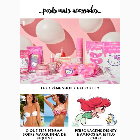
...posts mais acessados...
1
THE CRÈME SHOP X HELLO KITTY
2
3
O QUE ELES PENSAM
PERSONAGENS DISNEY
SOBRE MARQUINHA DE
E AMIGOS EM ESTILO
BIQUÍNI
CHIBI