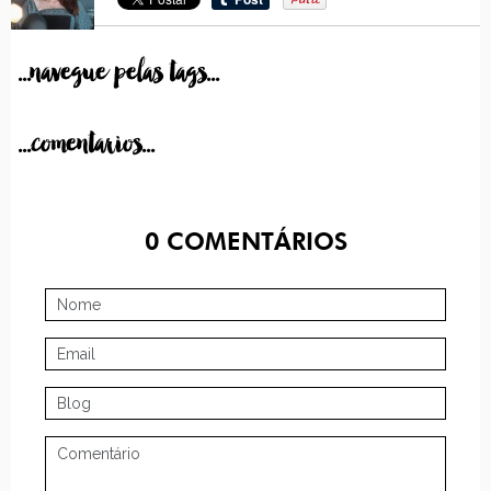
...navegue pelas tags...
...comentarios...
0
COMENTÁRIOS