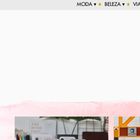
MODA ▾
BELEZA ▾
VI