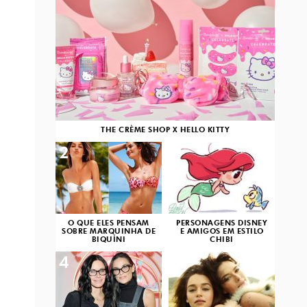
THE CRÈME SHOP X HELLO KITTY
2
3
O QUE ELES PENSAM
PERSONAGENS DISNEY
SOBRE MARQUINHA DE
E AMIGOS EM ESTILO
BIQUÍNI
CHIBI
4
5