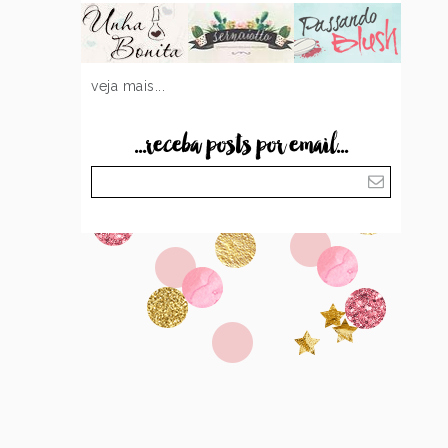
veja mais...
...receba posts por email...