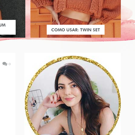
 UM
COMO USAR: TWIN SET
0