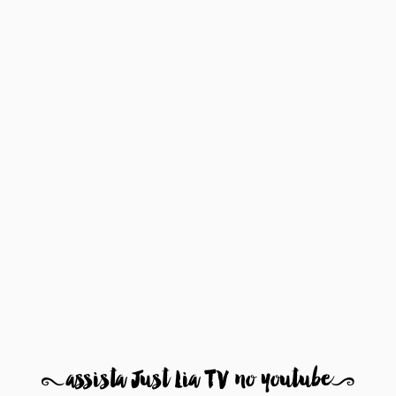
8
assista Just Lia TV no youtube
9