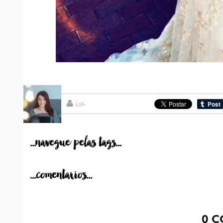
LIA
...navegue pelas tags...
...comentarios...
0
C