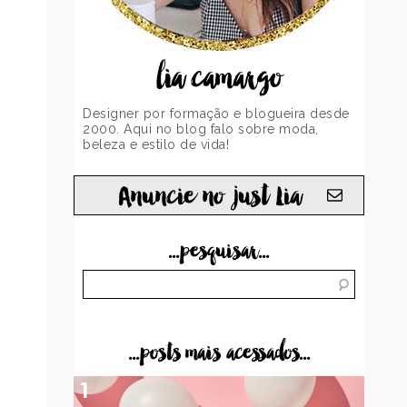
lia camargo
Designer por formação e blogueira desde
2000. Aqui no blog falo sobre moda,
beleza e estilo de vida!
Anuncie no just Lia
...pesquisar...
...posts mais acessados...
1