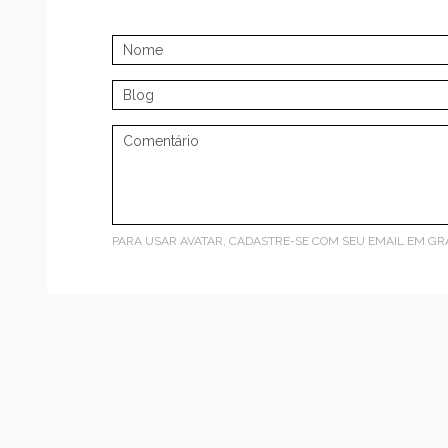
PARA USAR AVATAR, CADASTRE-SE COM SEU EMAIL EM
GR