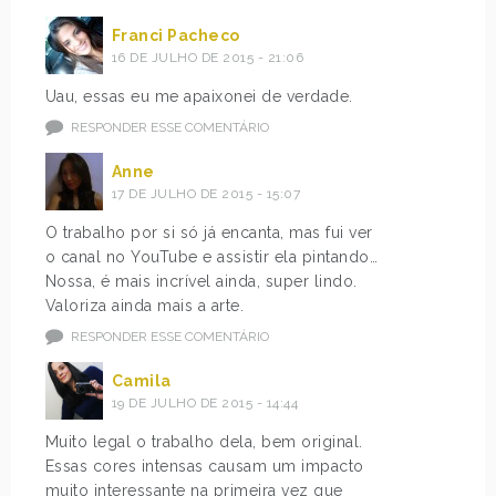
Franci Pacheco
16 DE JULHO DE 2015 - 21:06
Uau, essas eu me apaixonei de verdade.
RESPONDER ESSE COMENTÁRIO
Anne
17 DE JULHO DE 2015 - 15:07
O trabalho por si só já encanta, mas fui ver
o canal no YouTube e assistir ela pintando…
Nossa, é mais incrível ainda, super lindo.
Valoriza ainda mais a arte.
RESPONDER ESSE COMENTÁRIO
Camila
19 DE JULHO DE 2015 - 14:44
Muito legal o trabalho dela, bem original.
Essas cores intensas causam um impacto
muito interessante na primeira vez que