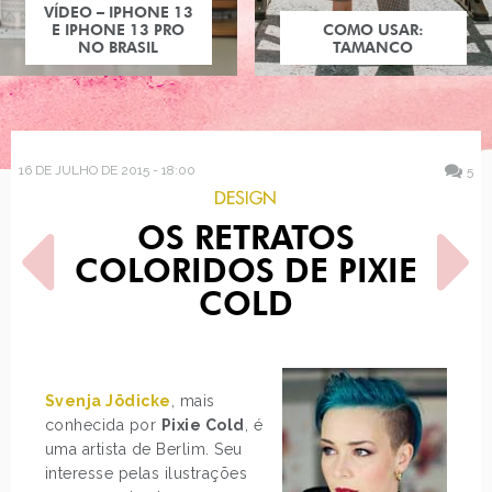
COMO USAR:
TAMANCO
16 DE JULHO DE 2015 - 18:00
5
DESIGN
OS RETRATOS
COLORIDOS DE PIXIE
COLD
POST ANTERIOR
PRÓXIMO POST
O APP DO ENJOEI PRA
ESTILO: KRIS JENNER
Svenja Jödicke
, mais
ANDROID E IOS
conhecida por
Pixie Cold
, é
uma artista de Berlim. Seu
interesse pelas ilustrações