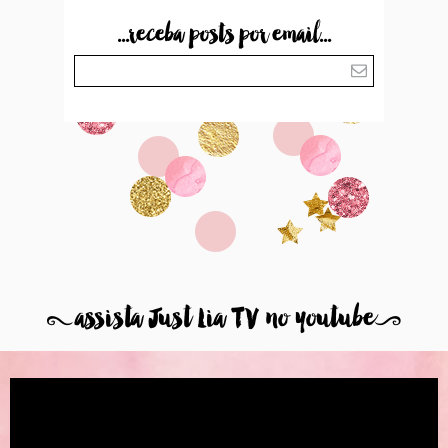
...receba posts por email...
8
assista Just Lia TV no youtube
9