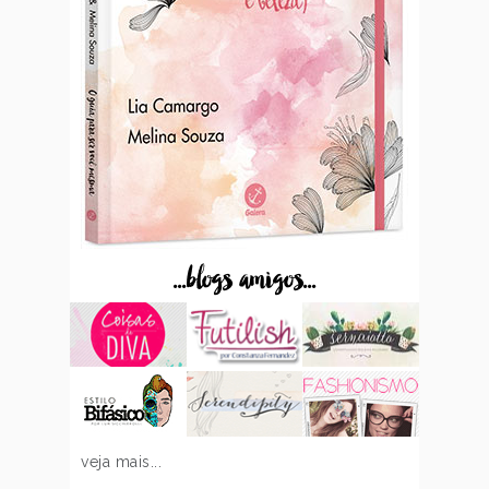
...blogs amigos...
veja mais...