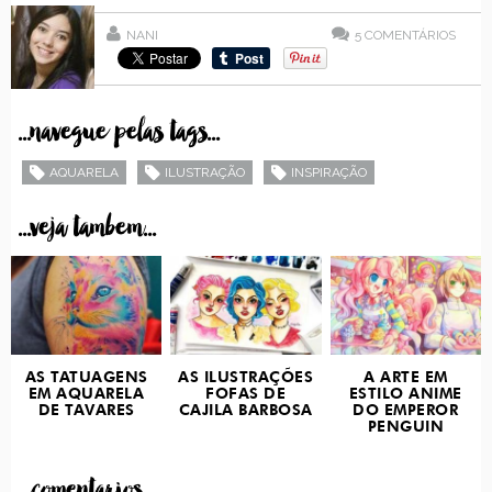
NANI
5
COMENTÁRIOS
...navegue pelas tags...
AQUARELA
ILUSTRAÇÃO
INSPIRAÇÃO
...veja tambem...
AS TATUAGENS
AS ILUSTRAÇÕES
A ARTE EM
EM AQUARELA
FOFAS DE
ESTILO ANIME
DE TAVARES
CAJILA BARBOSA
DO EMPEROR
PENGUIN
...comentarios...