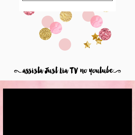
8
assista Just Lia TV no youtube
9