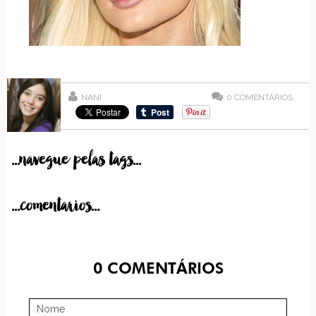
NANI
0
COMENTÁRIOS
...navegue pelas tags...
...comentarios...
0
COMENTÁRIOS