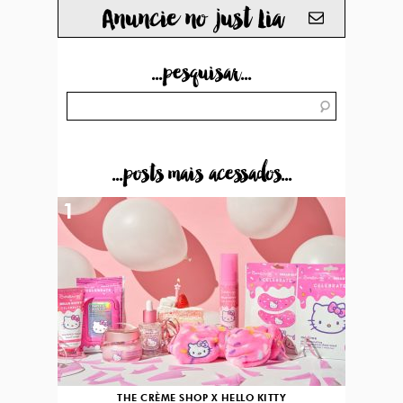
Anuncie no just Lia
...pesquisar...
...posts mais acessados...
1
THE CRÈME SHOP X HELLO KITTY